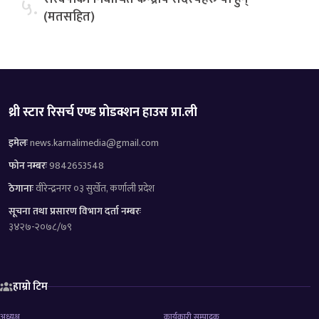
५.
(मतसहित)
थ्री स्टार रिसर्च एण्ड प्रोडक्शन हाउस प्रा.ली
इमेलः
news.karnalimedia@gmail.com
फोन नम्बरः
9842653548
ठेगानाः
वीरेन्द्रनगर ०३ सुर्खेत, कर्णाली प्रदेश
सूचना तथा प्रसारण विभाग दर्ता नम्बरः
३४२७-२०७८/७९
हाम्रो टिम
अध्यक्ष
कार्यकारी सम्पादक