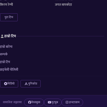
किरण रेग्मी
जगत सापकोटा
पुरा टिम
हाम्रो टिम
हाम्रो बारेमा
सम्पर्क
हाम्रो टिम
प्राइभेसी पोलिसी
भिडियो
युनिकोड
फेसबुक
युट्युब
इन्स्टाग्राम
सामाजिक सञ्जालमा