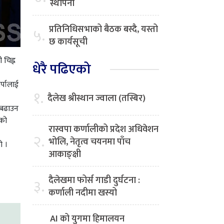
स्थापना
प्रतिनिधिसभाको बैठक बस्दै, यस्तो
५.
छ कार्यसूची
 चिह्न
धेरै पढिएको
र्पालाई
१.
दैलेख श्रीस्थान ज्वाला (तस्बिर)
 बढाउन
वको
रास्वपा कर्णालीको प्रदेश अधिवेशन
२.
भोलि, नेतृत्व चयनमा पाँच
ो ।
आकाङ्क्षी
दैलेखमा फोर्स गाडी दुर्घटना :
३.
कर्णाली नदीमा खस्यो
AI को युगमा हिमालयन