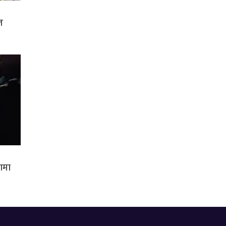
त
रणमा