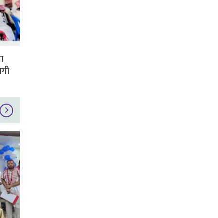
ा
ागी