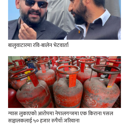
बालुवाटारमा रवि-बालेन भेटवार्ता
ग्यास लुकाएको आरोपमा नेपालगन्जमा एक किराना पसल
सञ्चालकलाई ५० हजार रुपैयाँ जरिवाना