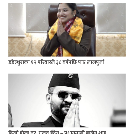
डडेल्धुराका १२ परिवारले ३८ वर्षपछि पाए लालपुर्जा
ढिलो होला तर, गलत हुँदैन – प्रधानमन्त्री बालेन शाह