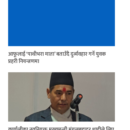
आफूलाई ‘पाथीभरा माता’ बताउँदै दुर्व्यवहार गर्ने युवक
प्रहरी नियन्त्रणमा
कर्णालीका नवनियुक्त मुख्यमन्त्री मंगलबहादुर शाहीले लिए