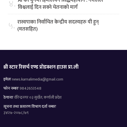
AI को युगमा हिमालयन सिद्धमहायोग : नेपालले
४.
विश्वलाई दिन सक्ने चेतनाको मार्ग
रास्वपाका निर्वाचित केन्द्रीय सदस्यहरु यी हुन्
५.
(मतसहित)
थ्री स्टार रिसर्च एण्ड प्रोडक्शन हाउस प्रा.ली
इमेलः
news.karnalimedia@gmail.com
फोन नम्बरः
9842653548
ठेगानाः
वीरेन्द्रनगर ०३ सुर्खेत, कर्णाली प्रदेश
सूचना तथा प्रसारण विभाग दर्ता नम्बरः
३४२७-२०७८/७९