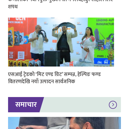
शपथ
एसआई ट्रेडको ‘मिट एण्ड ग्रिट’ सम्पन्न, हेल्पिङ फण्ड
वितरणदेखि नयाँ उत्पादन सार्वजनिक
समाचार