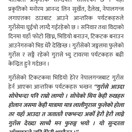
यतिबेला प्राकृतिक सौन्दर्यले सजिएको छ । यहाँ
प्रकृतिको मनोरम आनन्द लिन सुर्खेत, दैलेख, नेपालगन्ज
लगाएतका ठाउबाट आउने आन्तरिक पर्यटकहरुले
गुराँसेमा घुईचो लाग्दै गईरहेको छ । सनिवार तथा विदाको
दिनमा यहाँ फोटो खिच्न, भिडियो बनाउन, टिकटक बनाउन
आउनेगरुको भिड धेरै देखिन्छ । गुराँसेको जङ्गलमा फुलेको
गुराँस र सङ्गै रहेको गुरासे भ्यु टावरमा पर्यटकहरु बढी
केन्द्रित हुने गर्दछन ।
गुराँसेको टिकटकमा भिडियो हेरेर नेपालगन्जबाट गुराँस
हेर्न आएका आन्तरिक पर्यटकहरु भन्छन
“गुराँसे आउदा
सोचेभन्दा पनि राम्रो लाग्यो । सोचेको थिय केही रुखहरु
होलान जसमा केही मात्रामा मात्र लालीगुरास फुलेको होला
तर यहाँ आउदा त जताततै एकभन्दा अर्को हेरौ हेरौ लाग्ने
गुराँस देख्दा साच्चै मन फुरुङ्ग भयो । यो सुन्दरता