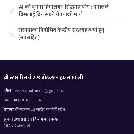
AI को युगमा हिमालयन सिद्धमहायोग : नेपालले
४.
विश्वलाई दिन सक्ने चेतनाको मार्ग
रास्वपाका निर्वाचित केन्द्रीय सदस्यहरु यी हुन्
५.
(मतसहित)
थ्री स्टार रिसर्च एण्ड प्रोडक्शन हाउस प्रा.ली
इमेलः
news.karnalimedia@gmail.com
फोन नम्बरः
9842653548
ठेगानाः
वीरेन्द्रनगर ०३ सुर्खेत, कर्णाली प्रदेश
सूचना तथा प्रसारण विभाग दर्ता नम्बरः
३४२७-२०७८/७९