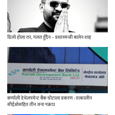
ढिलो होला तर, गलत हुँदैन – प्रधानमन्त्री बालेन शाह
कर्णाली डेभेलपमेन्ट बैंक घोटाला प्रकरण : तत्कालीन
सीईओसहित तीन जना पक्राउ