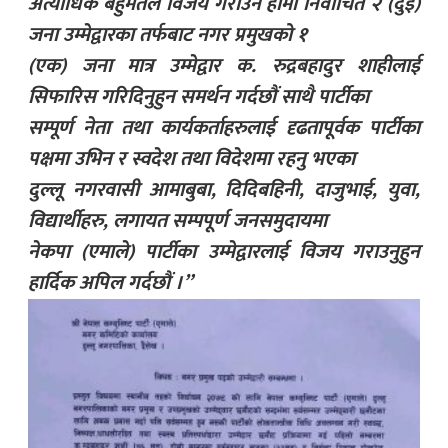
अत्याधिक बहुमतले विजय गराउन हामी निर्वाचित २ (दुई)
जना उम्मेद्वारका तर्फबाट नगर प्रमुखको १
(एक) जना मात्र उम्मेद्वार क. रुद्रबहादुर शाहीलाई
सिफारिस गरिदिनुहुन समर्थन गर्दछौं साथै पार्टीका
सम्पूर्ण नेता तथा कार्यकर्ताहरुलाई दृढतापूर्वक पार्टीका
पक्षमा उभिन र स्वदेश तथा विदेशमा रहनु भएका
दुल्लू नगरवासी आमाबुबा, दिदिबहिनी, दाजुभाई, युवा,
विद्यार्थीहरु, लगायत सम्पपूर्ण जनसमुदायमा
नेकपा (एमाले) पार्टीका उम्मेद्वारलाई विजय गराउनुहुन
हार्दिक अपिल गर्दछौं ।”