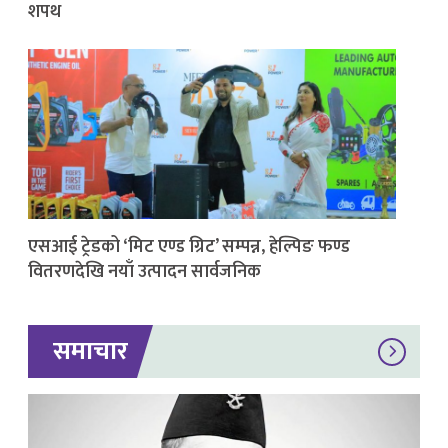
शपथ
एसआई ट्रेडको ‘मिट एण्ड ग्रिट’ सम्पन्न, हेल्पिङ फण्ड
वितरणदेखि नयाँ उत्पादन सार्वजनिक
समाचार