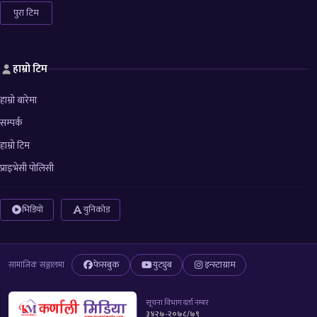
पुरा टिम
हाम्रो टिम
हाम्रो बारेमा
सम्पर्क
हाम्रो टिम
प्राइभेसी पोलिसी
भिडियो
युनिकोड
फेसबुक
युट्युब
इन्स्टाग्राम
सामाजिक सञ्जालमा
सूचना विभाग दर्ता नम्बर
३४२७-२०७८/७९