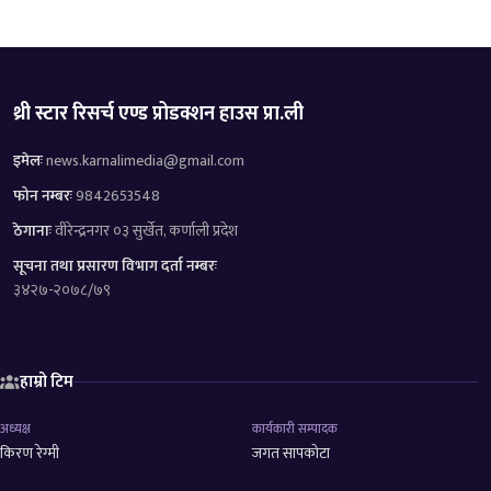
थ्री स्टार रिसर्च एण्ड प्रोडक्शन हाउस प्रा.ली
इमेलः
news.karnalimedia@gmail.com
फोन नम्बरः
9842653548
ठेगानाः
वीरेन्द्रनगर ०३ सुर्खेत, कर्णाली प्रदेश
सूचना तथा प्रसारण विभाग दर्ता नम्बरः
३४२७-२०७८/७९
हाम्रो टिम
अध्यक्ष
कार्यकारी सम्पादक
किरण रेग्मी
जगत सापकोटा