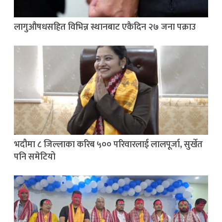
लागुऔषधसहित विभिन्न स्थानबाट एकैदिन २७ जना पक्राउ
भदौमा ८ जिल्लाका करिब ५०० परिवारलाई लालपूर्जा, सुर्खेत
पनि समेटियो