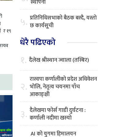
स्थापना
री
प्रतिनिधिसभाको बैठक बस्दै, यस्तो
५.
ो
छ कार्यसूची
ाई र १९
धेरै पढिएको
 नायव
१.
दैलेख श्रीस्थान ज्वाला (तस्बिर)
रास्वपा कर्णालीको प्रदेश अधिवेशन
२.
भोलि, नेतृत्व चयनमा पाँच
आकाङ्क्षी
दैलेखमा फोर्स गाडी दुर्घटना :
३.
कर्णाली नदीमा खस्यो
AI को युगमा हिमालयन