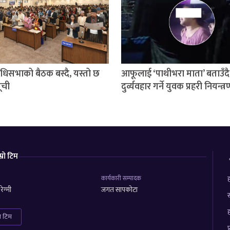
निधिसभाको बैठक बस्दै, यस्तो छ
आफूलाई ‘पाथीभरा माता’ बताउँदै
ूची
दुर्व्यवहार गर्ने युवक प्रहरी नियन्त्
म्रो टिम
कार्यकारी सम्पादक
ह
ेग्मी
जगत सापकोटा
स
ह
रा टिम
प