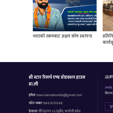
भत्ताको रकमबाट अक्षय कोष स्थापना
प्रति
कार्यस
थ्री स्टार रिसर्च एण्ड प्रोडक्शन हाउस
हा
प्रा.ली
अध्यक्ष
किरण र
इमेलः
news.karnalimedia@gmail.com
फोन नम्बरः
9842653548
पु
ठेगानाः
वीरेन्द्रनगर ०३ सुर्खेत, कर्णाली प्रदेश