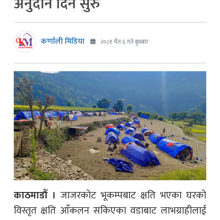
अनुदान दिन सुरु
कर्णाली मिडिया
२०८१ चैत ६ गते बुधबार
काठमाडौँ ।
जाजरकोट भूकम्पबाट क्षति भएका घरको
विस्तृत क्षति आँकलन सकिएका वडाबाट लाभग्राहीलाई