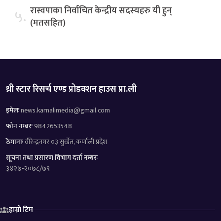
रास्वपाका निर्वाचित केन्द्रीय सदस्यहरु यी हुन्
५.
(मतसहित)
थ्री स्टार रिसर्च एण्ड प्रोडक्शन हाउस प्रा.ली
इमेलः
news.karnalimedia@gmail.com
फोन नम्बरः
9842653548
ठेगानाः
वीरेन्द्रनगर ०३ सुर्खेत, कर्णाली प्रदेश
सूचना तथा प्रसारण विभाग दर्ता नम्बरः
३४२७-२०७८/७९
हाम्रो टिम