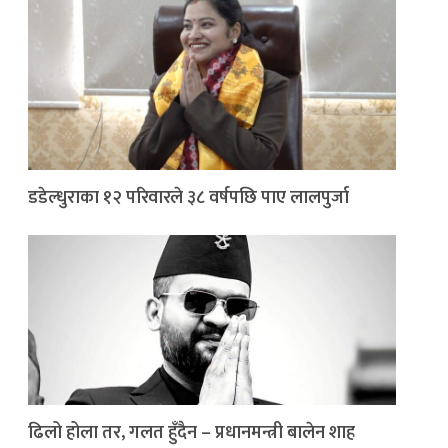
डडेल्धुराका १२ परिवारले ३८ वर्षपछि पाए लालपुर्जा
ढिलो होला तर, गलत हुँदैन – प्रधानमन्त्री बालेन शाह