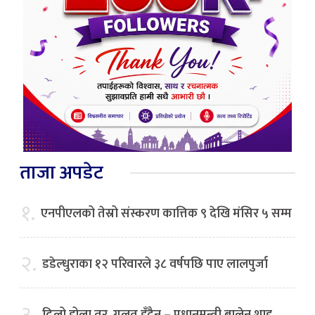
ताजा अपडेट
१.
एनपीएलको तेस्रो संस्करण कात्तिक ९ देखि मंसिर ५ सम्म
२.
डडेल्धुराका १२ परिवारले ३८ वर्षपछि पाए लालपुर्जा
३.
ढिलो होला तर, गलत हुँदैन – प्रधानमन्त्री बालेन शाह