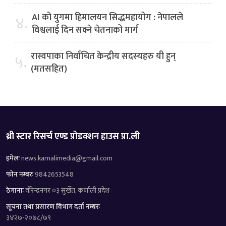
AI को युगमा हिमालयन सिद्धमहायोग : नेपालले
४.
विश्वलाई दिन सक्ने चेतनाको मार्ग
रास्वपाका निर्वाचित केन्द्रीय सदस्यहरु यी हुन्
५.
(मतसहित)
थ्री स्टार रिसर्च एण्ड प्रोडक्शन हाउस प्रा.ली
इमेलः
news.karnalimedia@gmail.com
फोन नम्बरः
9842653548
ठेगानाः
वीरेन्द्रनगर ०३ सुर्खेत, कर्णाली प्रदेश
सूचना तथा प्रसारण विभाग दर्ता नम्बरः
३४२७-२०७८/७९