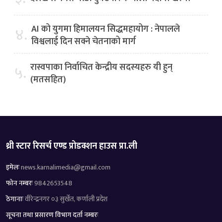
AI को युगमा हिमालयन सिद्धमहायोग : नेपालले
४.
विश्वलाई दिन सक्ने चेतनाको मार्ग
रास्वपाका निर्वाचित केन्द्रीय सदस्यहरु यी हुन्
५.
(मतसहित)
थ्री स्टार रिसर्च एण्ड प्रोडक्शन हाउस प्रा.ली
इमेलः
news.karnalimedia@gmail.com
फोन नम्बरः
9842653548
ठेगानाः
वीरेन्द्रनगर ०३ सुर्खेत, कर्णाली प्रदेश
सूचना तथा प्रसारण विभाग दर्ता नम्बरः