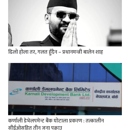
ढिलो होला तर, गलत हुँदैन – प्रधानमन्त्री बालेन शाह
कर्णाली डेभेलपमेन्ट बैंक घोटाला प्रकरण : तत्कालीन
सीईओसहित तीन जना पक्राउ