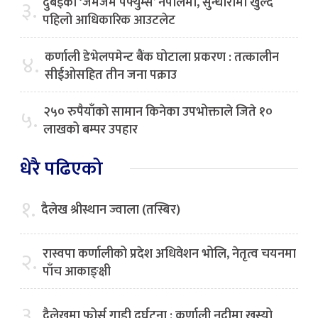
दुबईको ‘जमजम पर्फ्युम्स’ नेपालमा, सुन्धारामा खुल्दै
३.
पहिलो आधिकारिक आउटलेट
कर्णाली डेभेलपमेन्ट बैंक घोटाला प्रकरण : तत्कालीन
४.
सीईओसहित तीन जना पक्राउ
२५० रुपैयाँको सामान किनेका उपभोक्ताले जिते १०
५.
लाखको बम्पर उपहार
धेरै पढिएको
१.
दैलेख श्रीस्थान ज्वाला (तस्बिर)
रास्वपा कर्णालीको प्रदेश अधिवेशन भोलि, नेतृत्व चयनमा
२.
पाँच आकाङ्क्षी
३.
दैलेखमा फोर्स गाडी दुर्घटना : कर्णाली नदीमा खस्यो