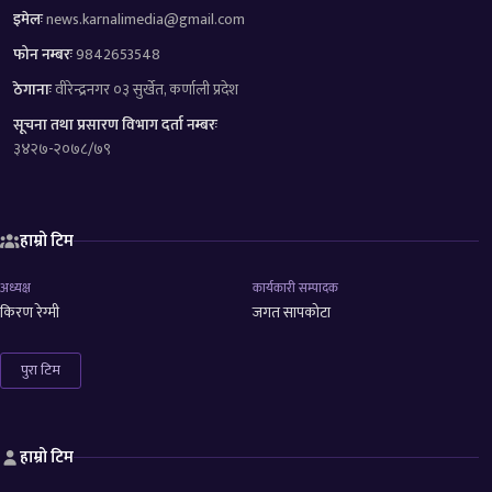
इमेलः
news.karnalimedia@gmail.com
फोन नम्बरः
9842653548
ठेगानाः
वीरेन्द्रनगर ०३ सुर्खेत, कर्णाली प्रदेश
सूचना तथा प्रसारण विभाग दर्ता नम्बरः
३४२७-२०७८/७९
हाम्रो टिम
अध्यक्ष
कार्यकारी सम्पादक
किरण रेग्मी
जगत सापकोटा
पुरा टिम
हाम्रो टिम