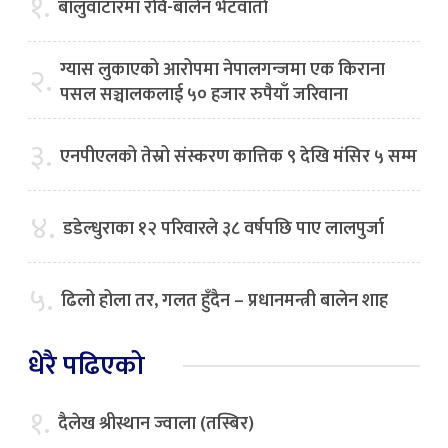
१.
बालुवाटारमा रवि-बालेन भेटवार्ता
ग्यास लुकाएको आरोपमा नेपालगन्जमा एक किराना
२.
पसल सञ्चालकलाई ५० हजार रुपैयाँ जरिवाना
३.
एनपीएलको तेस्रो संस्करण कात्तिक ९ देखि मंसिर ५ सम्म
४.
डडेल्धुराका १२ परिवारले ३८ वर्षपछि पाए लालपुर्जा
५.
ढिलो होला तर, गलत हुँदैन – प्रधानमन्त्री बालेन शाह
धेरै पढिएको
१.
दैलेख श्रीस्थान ज्वाला (तस्बिर)