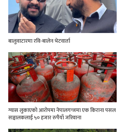
बालुवाटारमा रवि-बालेन भेटवार्ता
ग्यास लुकाएको आरोपमा नेपालगन्जमा एक किराना पसल
सञ्चालकलाई ५० हजार रुपैयाँ जरिवाना