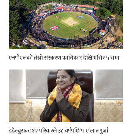
एनपीएलको तेस्रो संस्करण कात्तिक ९ देखि मंसिर ५ सम्म
डडेल्धुराका १२ परिवारले ३८ वर्षपछि पाए लालपुर्जा