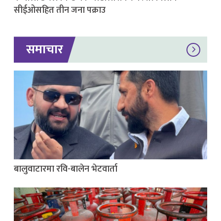
सीईओसहित तीन जना पक्राउ
समाचार
बालुवाटारमा रवि-बालेन भेटवार्ता