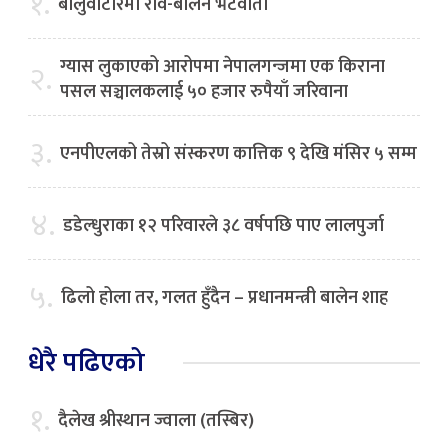
१.
बालुवाटारमा रवि-बालेन भेटवार्ता
ग्यास लुकाएको आरोपमा नेपालगन्जमा एक किराना
२.
पसल सञ्चालकलाई ५० हजार रुपैयाँ जरिवाना
३.
एनपीएलको तेस्रो संस्करण कात्तिक ९ देखि मंसिर ५ सम्म
४.
डडेल्धुराका १२ परिवारले ३८ वर्षपछि पाए लालपुर्जा
५.
ढिलो होला तर, गलत हुँदैन – प्रधानमन्त्री बालेन शाह
धेरै पढिएको
१.
दैलेख श्रीस्थान ज्वाला (तस्बिर)