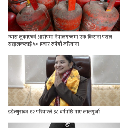
ग्यास लुकाएको आरोपमा नेपालगन्जमा एक किराना पसल
सञ्चालकलाई ५० हजार रुपैयाँ जरिवाना
डडेल्धुराका १२ परिवारले ३८ वर्षपछि पाए लालपुर्जा