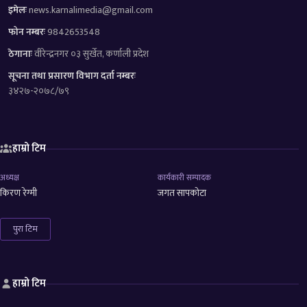
इमेलः
news.karnalimedia@gmail.com
फोन नम्बरः
9842653548
ठेगानाः
वीरेन्द्रनगर ०३ सुर्खेत, कर्णाली प्रदेश
सूचना तथा प्रसारण विभाग दर्ता नम्बरः
३४२७-२०७८/७९
हाम्रो टिम
अध्यक्ष
कार्यकारी सम्पादक
किरण रेग्मी
जगत सापकोटा
पुरा टिम
हाम्रो टिम