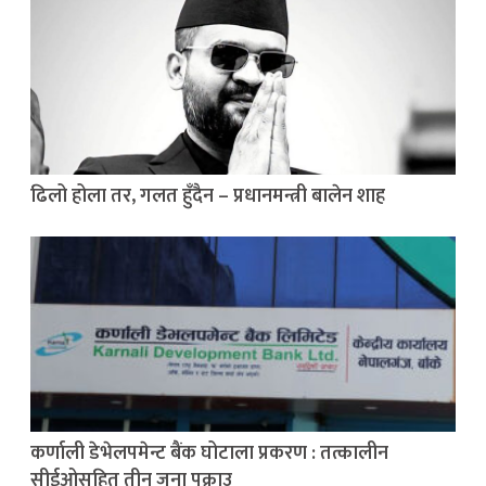
ढिलो होला तर, गलत हुँदैन – प्रधानमन्त्री बालेन शाह
कर्णाली डेभेलपमेन्ट बैंक घोटाला प्रकरण : तत्कालीन
सीईओसहित तीन जना पक्राउ