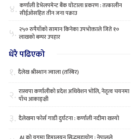
कर्णाली डेभेलपमेन्ट बैंक घोटाला प्रकरण : तत्कालीन
४.
सीईओसहित तीन जना पक्राउ
२५० रुपैयाँको सामान किनेका उपभोक्ताले जिते १०
५.
लाखको बम्पर उपहार
धेरै पढिएको
१.
दैलेख श्रीस्थान ज्वाला (तस्बिर)
रास्वपा कर्णालीको प्रदेश अधिवेशन भोलि, नेतृत्व चयनमा
२.
पाँच आकाङ्क्षी
३.
दैलेखमा फोर्स गाडी दुर्घटना : कर्णाली नदीमा खस्यो
AI को युगमा हिमालयन सिद्धमहायोग : नेपालले