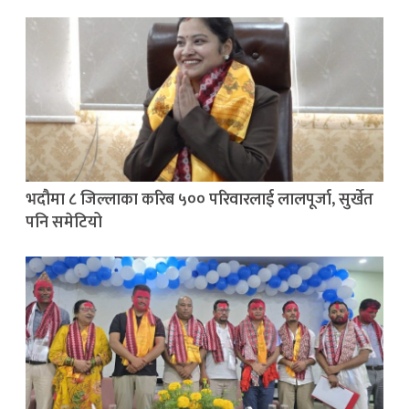
भदौमा ८ जिल्लाका करिब ५०० परिवारलाई लालपूर्जा, सुर्खेत
पनि समेटियो