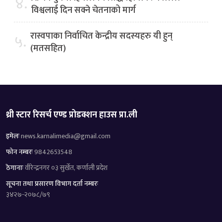
४.
विश्वलाई दिन सक्ने चेतनाको मार्ग
रास्वपाका निर्वाचित केन्द्रीय सदस्यहरु यी हुन्
५.
(मतसहित)
थ्री स्टार रिसर्च एण्ड प्रोडक्शन हाउस प्रा.ली
इमेलः
news.karnalimedia@gmail.com
फोन नम्बरः
9842653548
ठेगानाः
वीरेन्द्रनगर ०३ सुर्खेत, कर्णाली प्रदेश
सूचना तथा प्रसारण विभाग दर्ता नम्बरः
३४२७-२०७८/७९