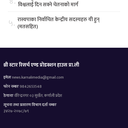
४.
विश्वलाई दिन सक्ने चेतनाको मार्ग
रास्वपाका निर्वाचित केन्द्रीय सदस्यहरु यी हुन्
५.
(मतसहित)
थ्री स्टार रिसर्च एण्ड प्रोडक्शन हाउस प्रा.ली
इमेलः
news.karnalimedia@gmail.com
फोन नम्बरः
9842653548
ठेगानाः
वीरेन्द्रनगर ०३ सुर्खेत, कर्णाली प्रदेश
सूचना तथा प्रसारण विभाग दर्ता नम्बरः
३४२७-२०७८/७९