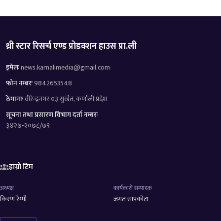
थ्री स्टार रिसर्च एण्ड प्रोडक्शन हाउस प्रा.ली
इमेलः
news.karnalimedia@gmail.com
फोन नम्बरः
9842653548
ठेगानाः
वीरेन्द्रनगर ०३ सुर्खेत, कर्णाली प्रदेश
सूचना तथा प्रसारण विभाग दर्ता नम्बरः
३४२७-२०७८/७९
हाम्रो टिम
अध्यक्ष
कार्यकारी सम्पादक
किरण रेग्मी
जगत सापकोटा