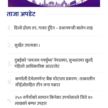
ताजा अपडेट
१.
ढिलो होला तर, गलत हुँदैन – प्रधानमन्त्री बालेन शाह
२.
सुर्खेत उपत्यका ।
दुबईको ‘जमजम पर्फ्युम्स’ नेपालमा, सुन्धारामा खुल्दै
३.
पहिलो आधिकारिक आउटलेट
कर्णाली डेभेलपमेन्ट बैंक घोटाला प्रकरण : तत्कालीन
४.
सीईओसहित तीन जना पक्राउ
२५० रुपैयाँको सामान किनेका उपभोक्ताले जिते १०
५.
लाखको बम्पर उपहार