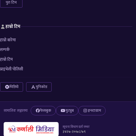
पुरा टिम
हाम्रो टिम
हाम्रो बारेमा
सम्पर्क
हाम्रो टिम
प्राइभेसी पोलिसी
भिडियो
युनिकोड
फेसबुक
युट्युब
इन्स्टाग्राम
सामाजिक सञ्जालमा
सूचना विभाग दर्ता नम्बर
३४२७-२०७८/७९