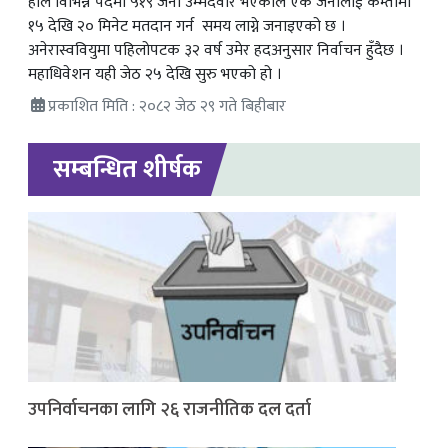
हाल विभिन्न पदमा ५१९ जना उम्मेदवार भएकाले एक जनालाई कम्तीमा
१५ देखि २० मिनेट मतदान गर्न समय लाग्ने जनाइएको छ ।
अनेरास्ववियुमा पहिलोपटक ३२ वर्ष उमेर हदअनुसार निर्वाचन हुँदैछ ।
महाधिवेशन यही जेठ २५ देखि सुरु भएको हो ।
प्रकाशित मिति : २०८२ जेठ २९ गते बिहीबार
सम्बन्धित शीर्षक
उपनिर्वाचनका लागि २६ राजनीतिक दल दर्ता