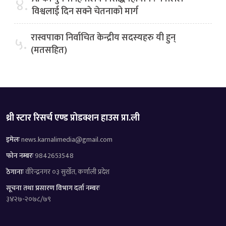
४.
विश्वलाई दिन सक्ने चेतनाको मार्ग
रास्वपाका निर्वाचित केन्द्रीय सदस्यहरु यी हुन्
५.
(मतसहित)
थ्री स्टार रिसर्च एण्ड प्रोडक्शन हाउस प्रा.ली
इमेलः
news.karnalimedia@gmail.com
फोन नम्बरः
9842653548
ठेगानाः
वीरेन्द्रनगर ०३ सुर्खेत, कर्णाली प्रदेश
सूचना तथा प्रसारण विभाग दर्ता नम्बरः
३४२७-२०७८/७९