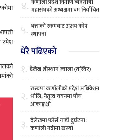
कर्णाली प्रदेश निर्माण व्यवसायी
४.
ाएकोमा
महासंघको अध्यक्षमा बम निर्वाचित
भत्ताको रकमबाट अक्षय कोष
५.
सभापती
स्थापना
ी रमेश
धेरै पढिएको
ेपालको
१.
दैलेख श्रीस्थान ज्वाला (तस्बिर)
र्माको
रास्वपा कर्णालीको प्रदेश अधिवेशन
२.
भोलि, नेतृत्व चयनमा पाँच
आकाङ्क्षी
दैलेखमा फोर्स गाडी दुर्घटना :
३.
कर्णाली नदीमा खस्यो