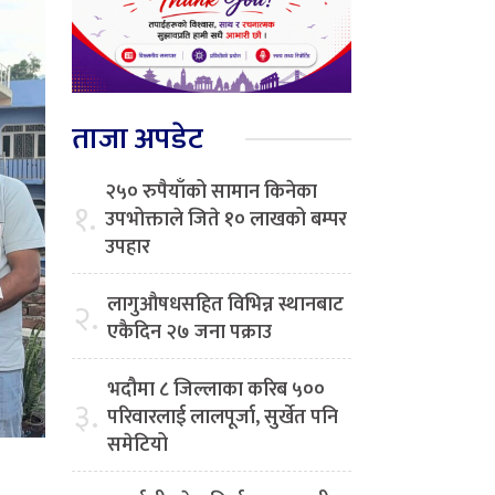
ताजा अपडेट
२५० रुपैयाँको सामान किनेका
१.
उपभोक्ताले जिते १० लाखको बम्पर
उपहार
लागुऔषधसहित विभिन्न स्थानबाट
२.
एकैदिन २७ जना पक्राउ
भदौमा ८ जिल्लाका करिब ५००
३.
परिवारलाई लालपूर्जा, सुर्खेत पनि
समेटियो