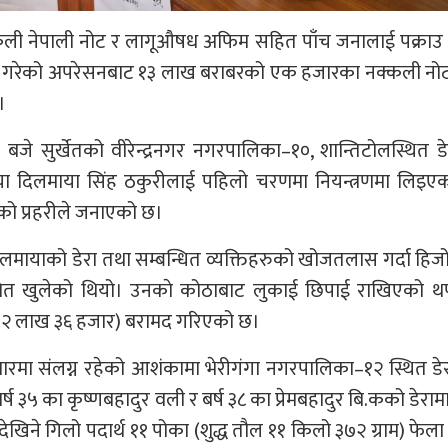
नक्कली नेपाली नोट र लागूऔषध अफिम सहित पाँच जनालाई पक्राउ
लन गरेको अपरेसनबाट १३ लाख बराबरको एक हजारका नक्कली नोट
।
बजे सुर्खेतको वीरेन्द्रनगर नगरपालिका–१०, शान्तिटोलस्थित ड
या दिलमाया सिंह ठकुरीलाई पहिलो चरणमा नियन्त्रणमा लिइएक
ो प्रहरीले जनाएको छ।
िलमायाको डेरा तथा सम्बन्धित व्यक्तिहरुको खोजतलास गर्दा हिज
मेत खुलेको थियो। उनकाे कोठाबाट लुकाई छिपाई राखिएको 
. १२ लाख ३६ हजार) बरामद गरिएको छ।
रमा संलग्न रहेको आशंकामा भेरीगंगा नगरपालिका–१२ स्थित डे
३५ का कृष्णबहादुर वली र बर्ष ३८ का प्रेमबहादुर बि.कको डेराम
खिने गिलो पदार्थ ११ पोका (शुद्ध तौल ११ किलो ३७२ ग्राम) फेला