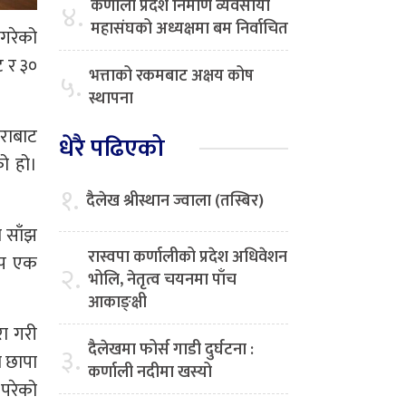
कर्णाली प्रदेश निर्माण व्यवसायी
४.
महासंघको अध्यक्षमा बम निर्वाचित
 गरेको
 र ३०
भत्ताको रकमबाट अक्षय कोष
५.
स्थापना
ेराबाट
धेरै पढिएको
ो हो।
१.
दैलेख श्रीस्थान ज्वाला (तस्बिर)
ो साँझ
रास्वपा कर्णालीको प्रदेश अधिवेशन
थप एक
२.
भोलि, नेतृत्व चयनमा पाँच
आकाङ्क्षी
रा गरी
दैलेखमा फोर्स गाडी दुर्घटना :
३.
ा छापा
कर्णाली नदीमा खस्यो
 परेको