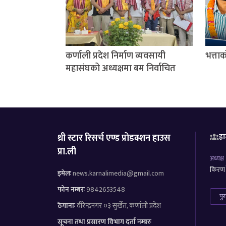
कर्णाली प्रदेश निर्माण व्यवसायी
भत्ता
महासंघको अध्यक्षमा बम निर्वाचित
थ्री स्टार रिसर्च एण्ड प्रोडक्शन हाउस
हा
प्रा.ली
अध्यक्ष
किरण र
इमेलः
news.karnalimedia@gmail.com
फोन नम्बरः
9842653548
पु
ठेगानाः
वीरेन्द्रनगर ०३ सुर्खेत, कर्णाली प्रदेश
सूचना तथा प्रसारण विभाग दर्ता नम्बरः