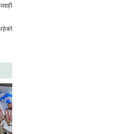
ारवाही
िरहेको