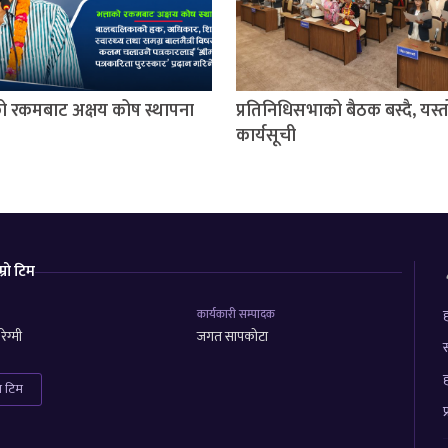
को रकमबाट अक्षय कोष स्थापना
प्रतिनिधिसभाको बैठक बस्दै, यस्
कार्यसूची
म्रो टिम
कार्यकारी सम्पादक
ह
ेग्मी
जगत सापकोटा
स
ह
रा टिम
प