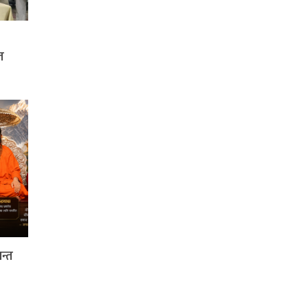
त
नन्त