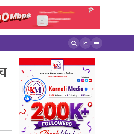
खोज्नुहोस
ँच