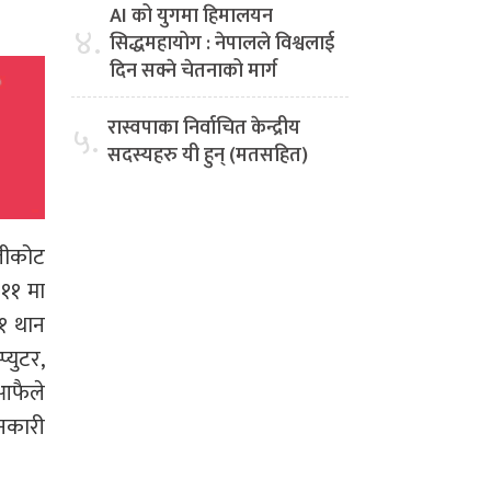
AI को युगमा हिमालयन
४.
सिद्धमहायोग : नेपालले विश्वलाई
दिन सक्ने चेतनाको मार्ग
रास्वपाका निर्वाचित केन्द्रीय
५.
सदस्यहरु यी हुन् (मतसहित)
लीकोट
११ मा
५१ थान
्युटर,
 आफैले
ानकारी