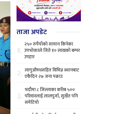
ताजा अपडेट
२५० रुपैयाँको सामान किनेका
१.
उपभोक्ताले जिते १० लाखको बम्पर
उपहार
लागुऔषधसहित विभिन्न स्थानबाट
२.
एकैदिन २७ जना पक्राउ
भदौमा ८ जिल्लाका करिब ५००
३.
परिवारलाई लालपूर्जा, सुर्खेत पनि
समेटियो