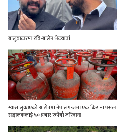
बालुवाटारमा रवि-बालेन भेटवार्ता
ग्यास लुकाएको आरोपमा नेपालगन्जमा एक किराना पसल
सञ्चालकलाई ५० हजार रुपैयाँ जरिवाना