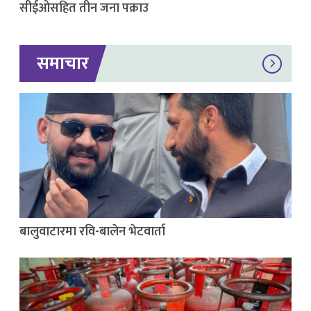
सीईओसहित तीन जना पक्राउ
समाचार
बालुवाटारमा रवि-बालेन भेटवार्ता