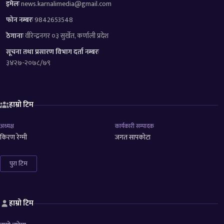
इमेलः
news.karnalimedia@gmail.com
फोन नम्बरः
9842653548
ठेगानाः
वीरेन्द्रनगर ०३ सुर्खेत, कर्णाली प्रदेश
सूचना तथा प्रसारण विभाग दर्ता नम्बरः
३४२७-२०७८/७९
हाम्रो टिम
अध्यक्ष
कार्यकारी सम्पादक
किरण रेग्मी
जगत सापकोटा
पुरा टिम
हाम्रो टिम