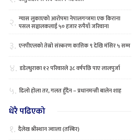
ग्यास लुकाएको आरोपमा नेपालगन्जमा एक किराना
२.
पसल सञ्चालकलाई ५० हजार रुपैयाँ जरिवाना
३.
एनपीएलको तेस्रो संस्करण कात्तिक ९ देखि मंसिर ५ सम्म
४.
डडेल्धुराका १२ परिवारले ३८ वर्षपछि पाए लालपुर्जा
५.
ढिलो होला तर, गलत हुँदैन – प्रधानमन्त्री बालेन शाह
धेरै पढिएको
१.
दैलेख श्रीस्थान ज्वाला (तस्बिर)