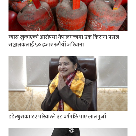
ग्यास लुकाएको आरोपमा नेपालगन्जमा एक किराना पसल
सञ्चालकलाई ५० हजार रुपैयाँ जरिवाना
डडेल्धुराका १२ परिवारले ३८ वर्षपछि पाए लालपुर्जा