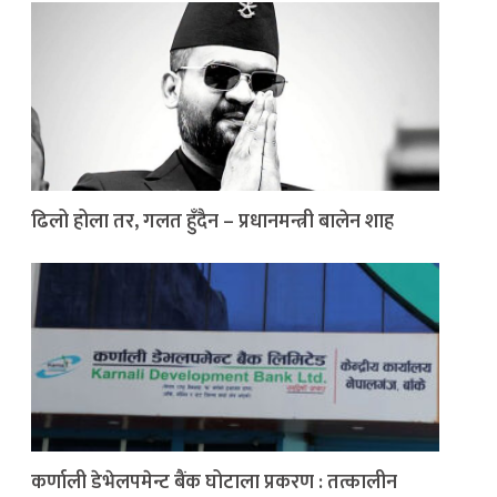
ढिलो होला तर, गलत हुँदैन – प्रधानमन्त्री बालेन शाह
कर्णाली डेभेलपमेन्ट बैंक घोटाला प्रकरण : तत्कालीन