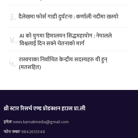
३.
दैलेखमा फोर्स गाडी दुर्घटना : कर्णाली नदीमा खस्यो
AI को युगमा हिमालयन सिद्धमहायोग : नेपालले
४.
विश्वलाई दिन सक्ने चेतनाको मार्ग
रास्वपाका निर्वाचित केन्द्रीय सदस्यहरु यी हुन्
५.
(मतसहित)
थ्री स्टार रिसर्च एण्ड प्रोडक्शन हाउस प्रा.ली
इमेलः
news.karnalimedia@gmail.com
फोन नम्बरः
9842653548