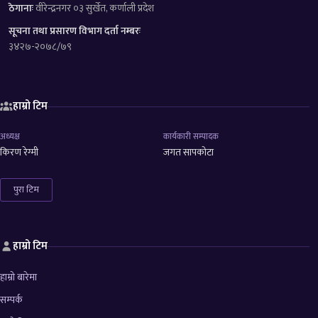
ठेगानाः
वीरेन्द्रनगर ०३ सुर्खेत, कर्णाली प्रदेश
सूचना तथा प्रसारण विभाग दर्ता नम्बरः
३४२७-२०७८/७९
हाम्रो टिम
अध्यक्ष
कार्यकारी सम्पादक
किरण रेग्मी
जगत सापकोटा
पुरा टिम
हाम्रो टिम
हाम्रो बारेमा
सम्पर्क