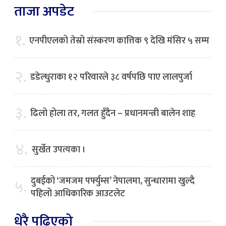
ताजा अपडेट
१.
एनपीएलको तेस्रो संस्करण कात्तिक ९ देखि मंसिर ५ सम्म
२.
डडेल्धुराका १२ परिवारले ३८ वर्षपछि पाए लालपुर्जा
३.
ढिलो होला तर, गलत हुँदैन – प्रधानमन्त्री बालेन शाह
४.
सुर्खेत उपत्यका ।
दुबईको ‘जमजम पर्फ्युम्स’ नेपालमा, सुन्धारामा खुल्दै
५.
पहिलो आधिकारिक आउटलेट
धेरै पढिएको