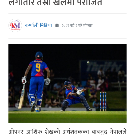
लगातार तेस्रो खेलमा पराजित
कर्णाली मिडिया
२०८२ भदौ २ गते सोमबार
ओपनर आशिफ शेखको अर्धशतकका बाबजुद नेपालले