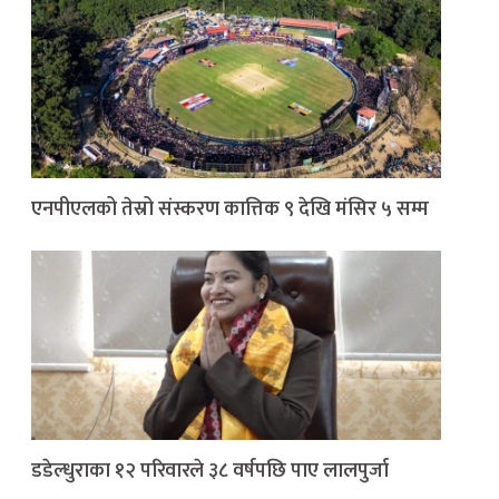
एनपीएलको तेस्रो संस्करण कात्तिक ९ देखि मंसिर ५ सम्म
डडेल्धुराका १२ परिवारले ३८ वर्षपछि पाए लालपुर्जा