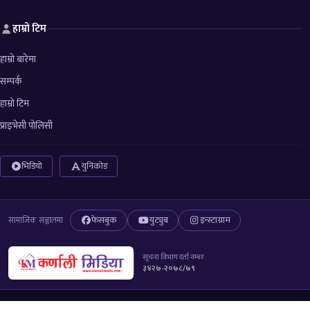
हाम्रो टिम
हाम्रो बारेमा
सम्पर्क
हाम्रो टिम
प्राइभेसी पोलिसी
भिडियो
युनिकोड
फेसबुक
युट्युब
इन्स्टाग्राम
सामाजिक सञ्जालमा
सूचना विभाग दर्ता नम्बर
३४२७-२०७८/७९
© 2026 All right reserved to Karnali Media