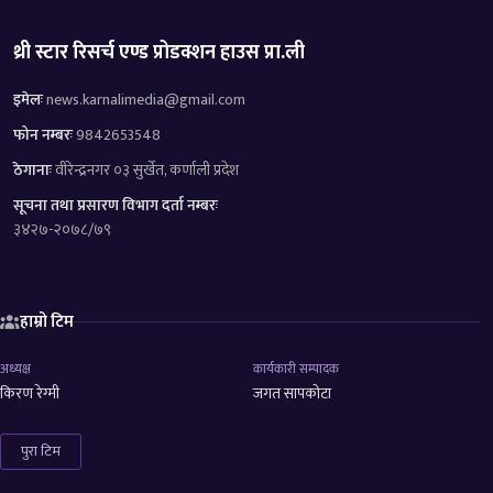
थ्री स्टार रिसर्च एण्ड प्रोडक्शन हाउस प्रा.ली
इमेलः
news.karnalimedia@gmail.com
फोन नम्बरः
9842653548
ठेगानाः
वीरेन्द्रनगर ०३ सुर्खेत, कर्णाली प्रदेश
सूचना तथा प्रसारण विभाग दर्ता नम्बरः
३४२७-२०७८/७९
हाम्रो टिम
अध्यक्ष
कार्यकारी सम्पादक
किरण रेग्मी
जगत सापकोटा
पुरा टिम