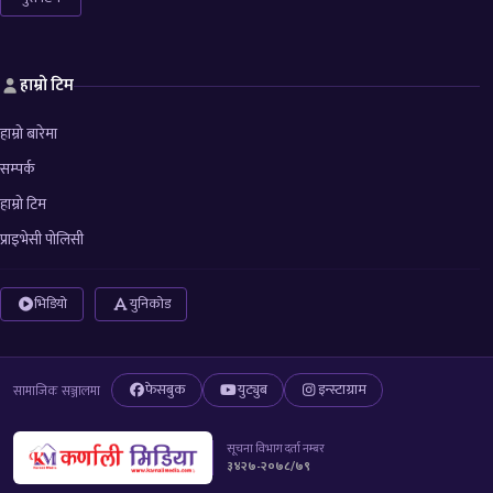
हाम्रो टिम
हाम्रो बारेमा
सम्पर्क
हाम्रो टिम
प्राइभेसी पोलिसी
भिडियो
युनिकोड
फेसबुक
युट्युब
इन्स्टाग्राम
सामाजिक सञ्जालमा
सूचना विभाग दर्ता नम्बर
३४२७-२०७८/७९