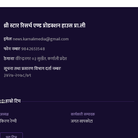
थ्री स्टार रिसर्च एण्ड प्रोडक्शन हाउस प्रा.ली
इमेलः
news.karnalimedia@gmail.com
फोन नम्बरः
9842653548
ठेगानाः
वीरेन्द्रनगर ०३ सुर्खेत, कर्णाली प्रदेश
सूचना तथा प्रसारण विभाग दर्ता नम्बरः
३४२७-२०७८/७९
हाम्रो टिम
अध्यक्ष
कार्यकारी सम्पादक
किरण रेग्मी
जगत सापकोटा
पुरा टिम