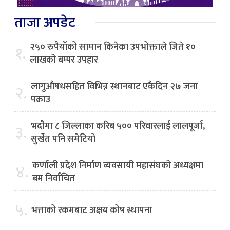
ताजा अपडेट
२५० रुपैयाँको सामान किनेका उपभोक्ताले जिते १०
१.
लाखको बम्पर उपहार
लागुऔषधसहित विभिन्न स्थानबाट एकैदिन २७ जना
२.
पक्राउ
भदौमा ८ जिल्लाका करिब ५०० परिवारलाई लालपूर्जा,
३.
सुर्खेत पनि समेटियो
कर्णाली प्रदेश निर्माण व्यवसायी महासंघको अध्यक्षमा
४.
बम निर्वाचित
५.
भत्ताको रकमबाट अक्षय कोष स्थापना