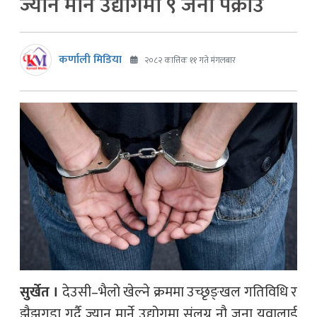
ज्यान मार्ने उद्योगमा ९ जना पक्राउ
कर्णाली मिडिया
२०८२ कात्तिक ११ गते मंगलबार
सुर्खेत ।
देउसी–भैलो खेल्ने क्रममा उच्छृङ्खल गतिविधि र
झैझगडा गर्दै ज्यान मार्ने उद्योगमा संलग्न नौ जना युवालाई