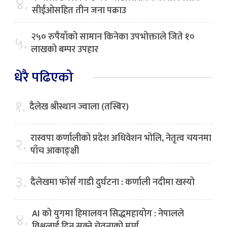
४.
सीईओसहित तीन जना पक्राउ
२५० रुपैयाँको सामान किनेका उपभोक्ताले जिते १०
५.
लाखको बम्पर उपहार
धेरै पढिएको
१.
दैलेख श्रीस्थान ज्वाला (तस्बिर)
रास्वपा कर्णालीको प्रदेश अधिवेशन भोलि, नेतृत्व चयनमा
२.
पाँच आकाङ्क्षी
३.
दैलेखमा फोर्स गाडी दुर्घटना : कर्णाली नदीमा खस्यो
AI को युगमा हिमालयन सिद्धमहायोग : नेपालले
४.
विश्वलाई दिन सक्ने चेतनाको मार्ग