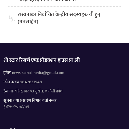
रास्वपाका निर्वाचित केन्द्रीय सदस्यहरु यी हुन्
५.
(मतसहित)
थ्री स्टार रिसर्च एण्ड प्रोडक्शन हाउस प्रा.ली
इमेलः
news.karnalimedia@gmail.com
फोन नम्बरः
9842653548
ठेगानाः
वीरेन्द्रनगर ०३ सुर्खेत, कर्णाली प्रदेश
सूचना तथा प्रसारण विभाग दर्ता नम्बरः
३४२७-२०७८/७९