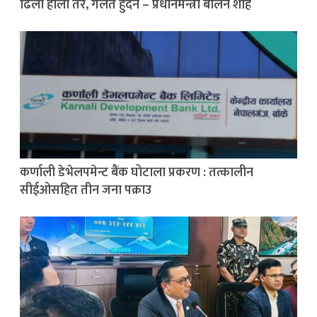
ढिलो होला तर, गलत हुँदैन – प्रधानमन्त्री बालेन शाह
कर्णाली डेभेलपमेन्ट बैंक घोटाला प्रकरण : तत्कालीन
सीईओसहित तीन जना पक्राउ