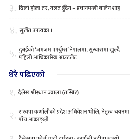
३.
ढिलो होला तर, गलत हुँदैन – प्रधानमन्त्री बालेन शाह
४.
सुर्खेत उपत्यका ।
दुबईको ‘जमजम पर्फ्युम्स’ नेपालमा, सुन्धारामा खुल्दै
५.
पहिलो आधिकारिक आउटलेट
धेरै पढिएको
१.
दैलेख श्रीस्थान ज्वाला (तस्बिर)
रास्वपा कर्णालीको प्रदेश अधिवेशन भोलि, नेतृत्व चयनमा
२.
पाँच आकाङ्क्षी
३.
दैलेखमा फोर्स गाडी दुर्घटना : कर्णाली नदीमा खस्यो