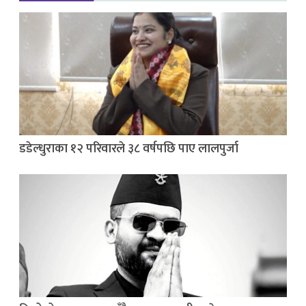
डडेल्धुराका १२ परिवारले ३८ वर्षपछि पाए लालपुर्जा