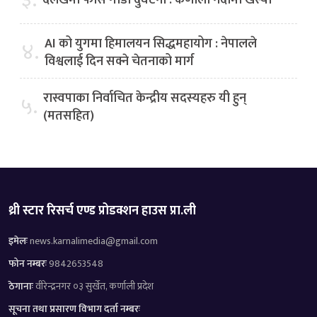
AI को युगमा हिमालयन सिद्धमहायोग : नेपालले
४.
विश्वलाई दिन सक्ने चेतनाको मार्ग
रास्वपाका निर्वाचित केन्द्रीय सदस्यहरु यी हुन्
५.
(मतसहित)
थ्री स्टार रिसर्च एण्ड प्रोडक्शन हाउस प्रा.ली
इमेलः
news.karnalimedia@gmail.com
फोन नम्बरः
9842653548
ठेगानाः
वीरेन्द्रनगर ०३ सुर्खेत, कर्णाली प्रदेश
सूचना तथा प्रसारण विभाग दर्ता नम्बरः