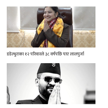
डडेल्धुराका १२ परिवारले ३८ वर्षपछि पाए लालपुर्जा