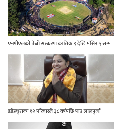
एनपीएलको तेस्रो संस्करण कात्तिक ९ देखि मंसिर ५ सम्म
डडेल्धुराका १२ परिवारले ३८ वर्षपछि पाए लालपुर्जा