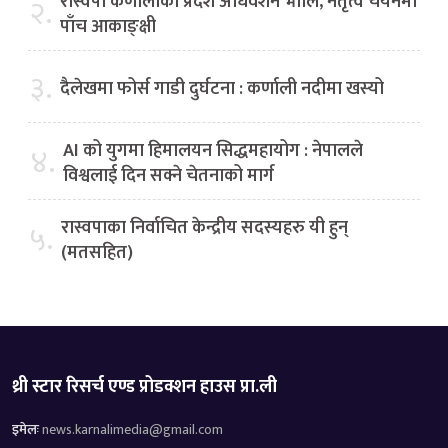
रास्वपा कर्णालीको प्रदेश अधिवेशन भोलि, नेतृत्व चयनमा
२.
पाँच आकाङ्क्षी
३.
दैलेखमा फोर्स गाडी दुर्घटना : कर्णाली नदीमा खस्यो
AI को युगमा हिमालयन सिद्धमहायोग : नेपालले
४.
विश्वलाई दिन सक्ने चेतनाको मार्ग
रास्वपाका निर्वाचित केन्द्रीय सदस्यहरु यी हुन्
५.
(मतसहित)
थ्री स्टार रिसर्च एण्ड प्रोडक्शन हाउस प्रा.ली
इमेलः
news.karnalimedia@gmail.com