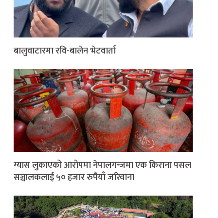
बालुवाटारमा रवि-बालेन भेटवार्ता
ग्यास लुकाएको आरोपमा नेपालगन्जमा एक किराना पसल
सञ्चालकलाई ५० हजार रुपैयाँ जरिवाना