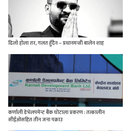
ढिलो होला तर, गलत हुँदैन – प्रधानमन्त्री बालेन शाह
कर्णाली डेभेलपमेन्ट बैंक घोटाला प्रकरण : तत्कालीन
सीईओसहित तीन जना पक्राउ