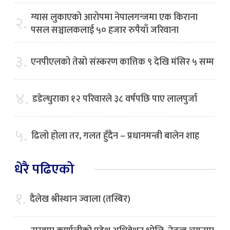
ग्यास लुकाएको आरोपमा नेपालगन्जमा एक किराना
२.
पसल सञ्चालकलाई ५० हजार रुपैयाँ जरिवाना
३.
एनपीएलको तेस्रो संस्करण कात्तिक ९ देखि मंसिर ५ सम्म
४.
डडेल्धुराका १२ परिवारले ३८ वर्षपछि पाए लालपुर्जा
५.
ढिलो होला तर, गलत हुँदैन – प्रधानमन्त्री बालेन शाह
धेरै पढिएको
१.
दैलेख श्रीस्थान ज्वाला (तस्बिर)