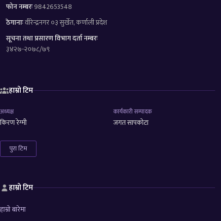
फोन नम्बरः
9842653548
ठेगानाः
वीरेन्द्रनगर ०३ सुर्खेत, कर्णाली प्रदेश
सूचना तथा प्रसारण विभाग दर्ता नम्बरः
३४२७-२०७८/७९
हाम्रो टिम
अध्यक्ष
कार्यकारी सम्पादक
किरण रेग्मी
जगत सापकोटा
पुरा टिम
हाम्रो टिम
हाम्रो बारेमा