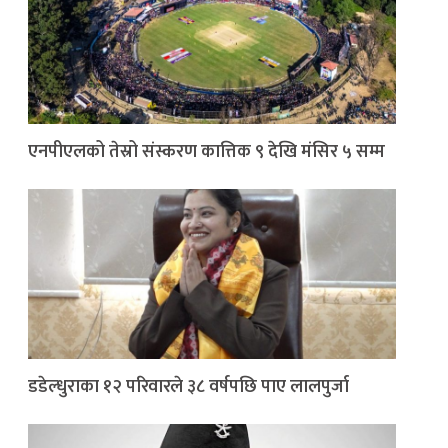
एनपीएलको तेस्रो संस्करण कात्तिक ९ देखि मंसिर ५ सम्म
डडेल्धुराका १२ परिवारले ३८ वर्षपछि पाए लालपुर्जा