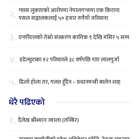
ग्यास लुकाएको आरोपमा नेपालगन्जमा एक किराना
२.
पसल सञ्चालकलाई ५० हजार रुपैयाँ जरिवाना
३.
एनपीएलको तेस्रो संस्करण कात्तिक ९ देखि मंसिर ५ सम्म
४.
डडेल्धुराका १२ परिवारले ३८ वर्षपछि पाए लालपुर्जा
५.
ढिलो होला तर, गलत हुँदैन – प्रधानमन्त्री बालेन शाह
धेरै पढिएको
१.
दैलेख श्रीस्थान ज्वाला (तस्बिर)