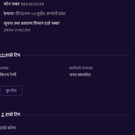
फोन नम्बरः
9842653548
ठेगानाः
वीरेन्द्रनगर ०३ सुर्खेत, कर्णाली प्रदेश
सूचना तथा प्रसारण विभाग दर्ता नम्बरः
३४२७-२०७८/७९
हाम्रो टिम
अध्यक्ष
कार्यकारी सम्पादक
किरण रेग्मी
जगत सापकोटा
पुरा टिम
हाम्रो टिम
हाम्रो बारेमा