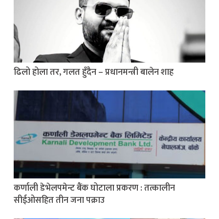
ढिलो होला तर, गलत हुँदैन – प्रधानमन्त्री बालेन शाह
कर्णाली डेभेलपमेन्ट बैंक घोटाला प्रकरण : तत्कालीन
सीईओसहित तीन जना पक्राउ