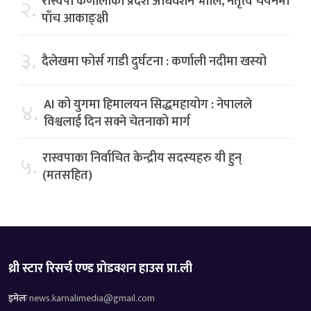
रास्वपा कर्णालीको प्रदेश अधिवेशन भोलि, नेतृत्व चयनमा
२.
पाँच आकाङ्क्षी
३.
दैलेखमा फोर्स गाडी दुर्घटना : कर्णाली नदीमा खस्यो
AI को युगमा हिमालयन सिद्धमहायोग : नेपालले
४.
विश्वलाई दिन सक्ने चेतनाको मार्ग
रास्वपाका निर्वाचित केन्द्रीय सदस्यहरु यी हुन्
५.
(मतसहित)
थ्री स्टार रिसर्च एण्ड प्रोडक्शन हाउस प्रा.ली
इमेलः
news.karnalimedia@gmail.com