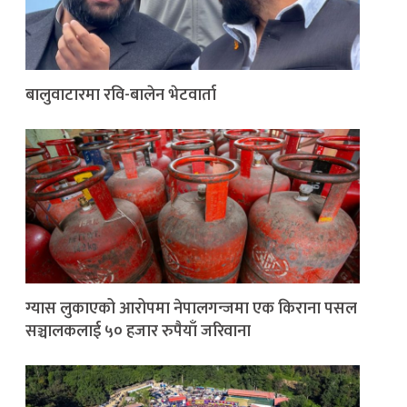
बालुवाटारमा रवि-बालेन भेटवार्ता
ग्यास लुकाएको आरोपमा नेपालगन्जमा एक किराना पसल
सञ्चालकलाई ५० हजार रुपैयाँ जरिवाना