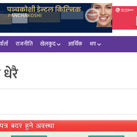
वार्ता
राजनीति
खेलकुद
आर्थिक
थप
धेरै