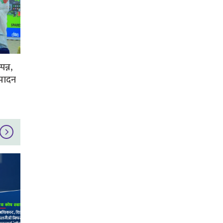
पन्न,
्पादन