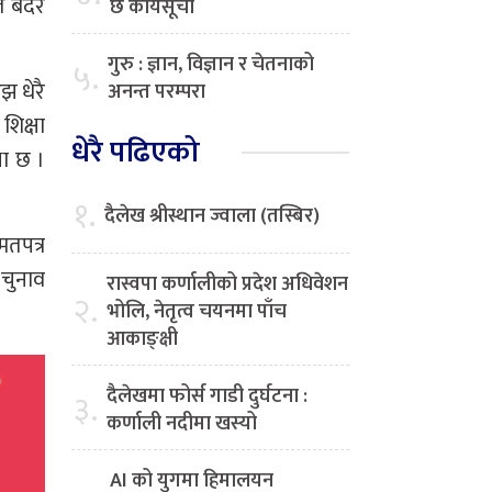
मत बदर
छ कार्यसूची
गुरु : ज्ञान, विज्ञान र चेतनाको
५.
झ धेरै
अनन्त परम्परा
िक्षा
धेरै पढिएको
था छ ।
१.
दैलेख श्रीस्थान ज्वाला (तस्बिर)
तपत्र
 चुनाव
रास्वपा कर्णालीको प्रदेश अधिवेशन
२.
भोलि, नेतृत्व चयनमा पाँच
आकाङ्क्षी
दैलेखमा फोर्स गाडी दुर्घटना :
३.
कर्णाली नदीमा खस्यो
AI को युगमा हिमालयन