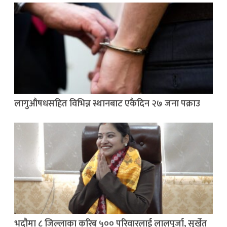
लागुऔषधसहित विभिन्न स्थानबाट एकैदिन २७ जना पक्राउ
भदौमा ८ जिल्लाका करिब ५०० परिवारलाई लालपूर्जा, सुर्खेत