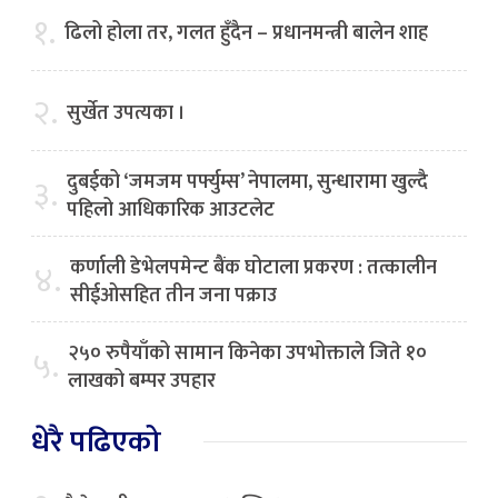
१.
ढिलो होला तर, गलत हुँदैन – प्रधानमन्त्री बालेन शाह
२.
सुर्खेत उपत्यका ।
दुबईको ‘जमजम पर्फ्युम्स’ नेपालमा, सुन्धारामा खुल्दै
३.
पहिलो आधिकारिक आउटलेट
कर्णाली डेभेलपमेन्ट बैंक घोटाला प्रकरण : तत्कालीन
४.
सीईओसहित तीन जना पक्राउ
२५० रुपैयाँको सामान किनेका उपभोक्ताले जिते १०
५.
लाखको बम्पर उपहार
धेरै पढिएको