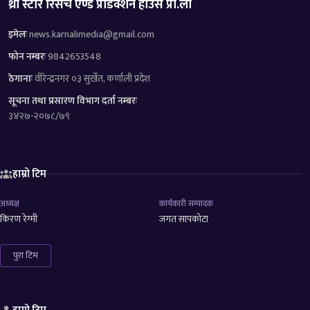
थ्री स्टार रिसर्च एण्ड प्रोडक्शन हाउस प्रा.ली
इमेलः
news.karnalimedia@gmail.com
फोन नम्बरः
9842653548
ठेगानाः
वीरेन्द्रनगर ०३ सुर्खेत, कर्णाली प्रदेश
सूचना तथा प्रसारण विभाग दर्ता नम्बरः
३४२७-२०७८/७९
हाम्रो टिम
अध्यक्ष
कार्यकारी सम्पादक
किरण रेग्मी
जगत सापकोटा
पुरा टिम