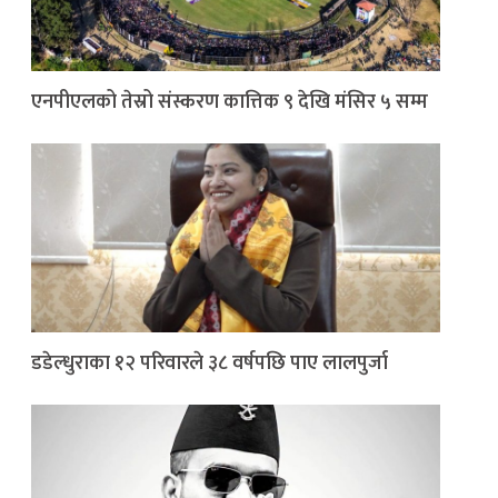
एनपीएलको तेस्रो संस्करण कात्तिक ९ देखि मंसिर ५ सम्म
डडेल्धुराका १२ परिवारले ३८ वर्षपछि पाए लालपुर्जा