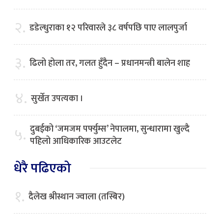
२.
डडेल्धुराका १२ परिवारले ३८ वर्षपछि पाए लालपुर्जा
३.
ढिलो होला तर, गलत हुँदैन – प्रधानमन्त्री बालेन शाह
४.
सुर्खेत उपत्यका ।
दुबईको ‘जमजम पर्फ्युम्स’ नेपालमा, सुन्धारामा खुल्दै
५.
पहिलो आधिकारिक आउटलेट
धेरै पढिएको
१.
दैलेख श्रीस्थान ज्वाला (तस्बिर)