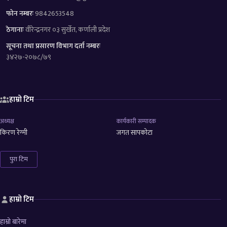
फोन नम्बरः
9842653548
ठेगानाः
वीरेन्द्रनगर ०३ सुर्खेत, कर्णाली प्रदेश
सूचना तथा प्रसारण विभाग दर्ता नम्बरः
३४२७-२०७८/७९
हाम्रो टिम
अध्यक्ष
कार्यकारी सम्पादक
किरण रेग्मी
जगत सापकोटा
पुरा टिम
हाम्रो टिम
हाम्रो बारेमा