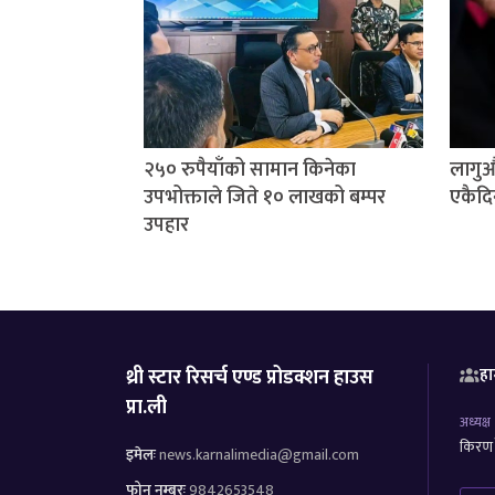
२५० रुपैयाँको सामान किनेका
लागुऔ
उपभोक्ताले जिते १० लाखको बम्पर
एकैदि
उपहार
थ्री स्टार रिसर्च एण्ड प्रोडक्शन हाउस
हा
प्रा.ली
अध्यक्ष
किरण र
इमेलः
news.karnalimedia@gmail.com
फोन नम्बरः
9842653548