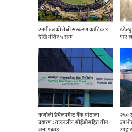
एनपीएलको तेस्रो संस्करण कात्तिक ९
डडेल्ध
देखि मंसिर ५ सम्म
पाए ला
कर्णाली डेभेलपमेन्ट बैंक घोटाला
२५० र
प्रकरण : तत्कालीन सीईओसहित तीन
उपभोक
जना पक्राउ
उपहार