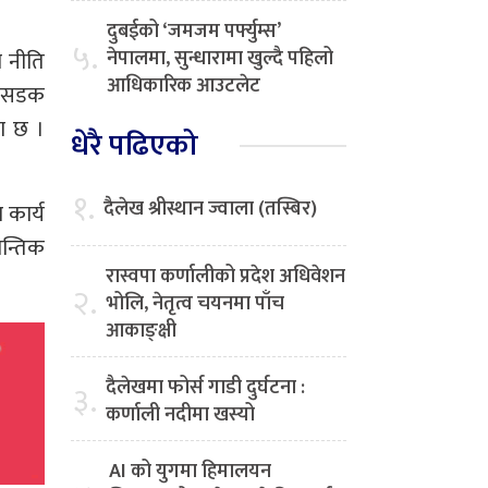
दुबईको ‘जमजम पर्फ्युम्स’
५.
नेपालमा, सुन्धारामा खुल्दै पहिलो
 नीति
आधिकारिक आउटलेट
िय सडक
मा छ ।
धेरै पढिएको
१.
दैलेख श्रीस्थान ज्वाला (तस्बिर)
 कार्य
ान्तिक
रास्वपा कर्णालीको प्रदेश अधिवेशन
२.
भोलि, नेतृत्व चयनमा पाँच
आकाङ्क्षी
दैलेखमा फोर्स गाडी दुर्घटना :
३.
कर्णाली नदीमा खस्यो
AI को युगमा हिमालयन