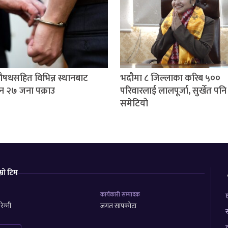
षधसहित विभिन्न स्थानबाट
भदौमा ८ जिल्लाका करिब ५००
न २७ जना पक्राउ
परिवारलाई लालपूर्जा, सुर्खेत पनि
समेटियो
म्रो टिम
कार्यकारी सम्पादक
ह
ेग्मी
जगत सापकोटा
स
ह