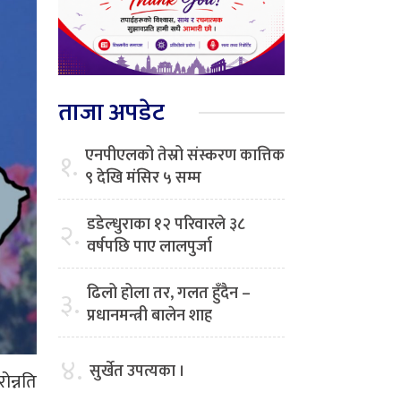
ताजा अपडेट
एनपीएलको तेस्रो संस्करण कात्तिक
१.
९ देखि मंसिर ५ सम्म
डडेल्धुराका १२ परिवारले ३८
२.
वर्षपछि पाए लालपुर्जा
ढिलो होला तर, गलत हुँदैन –
३.
प्रधानमन्त्री बालेन शाह
४.
सुर्खेत उपत्यका ।
ोन्नति