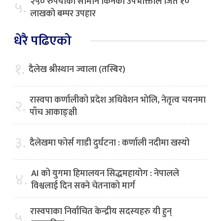
२५० रुपैयाँको सामान किनेका उपभोक्ताले जिते १०
५.
लाखको बम्पर उपहार
धेरै पढिएको
१.
दैलेख श्रीस्थान ज्वाला (तस्बिर)
रास्वपा कर्णालीको प्रदेश अधिवेशन भोलि, नेतृत्व चयनमा
२.
पाँच आकाङ्क्षी
३.
दैलेखमा फोर्स गाडी दुर्घटना : कर्णाली नदीमा खस्यो
AI को युगमा हिमालयन सिद्धमहायोग : नेपालले
४.
विश्वलाई दिन सक्ने चेतनाको मार्ग
रास्वपाका निर्वाचित केन्द्रीय सदस्यहरु यी हुन्
५.