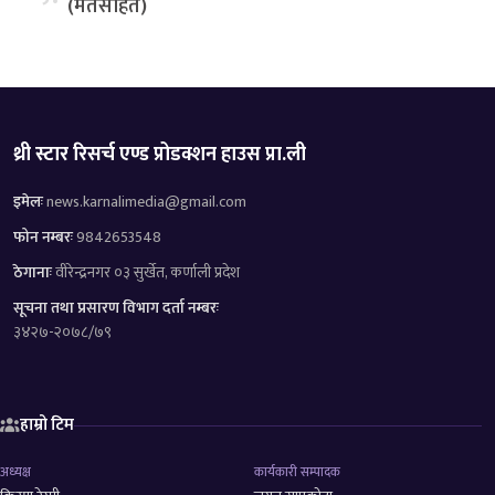
(मतसहित)
थ्री स्टार रिसर्च एण्ड प्रोडक्शन हाउस प्रा.ली
इमेलः
news.karnalimedia@gmail.com
फोन नम्बरः
9842653548
ठेगानाः
वीरेन्द्रनगर ०३ सुर्खेत, कर्णाली प्रदेश
सूचना तथा प्रसारण विभाग दर्ता नम्बरः
३४२७-२०७८/७९
हाम्रो टिम
अध्यक्ष
कार्यकारी सम्पादक