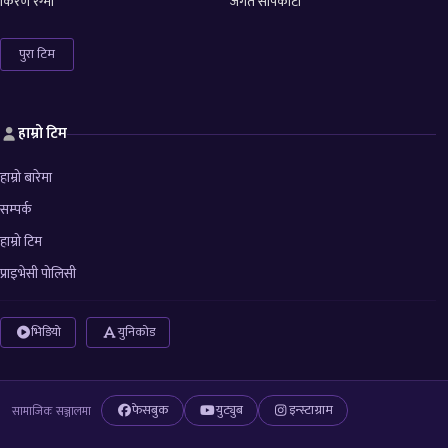
किरण रेग्मी
जगत सापकोटा
पुरा टिम
हाम्रो टिम
हाम्रो बारेमा
सम्पर्क
हाम्रो टिम
प्राइभेसी पोलिसी
भिडियो
युनिकोड
फेसबुक
युट्युब
इन्स्टाग्राम
सामाजिक सञ्जालमा