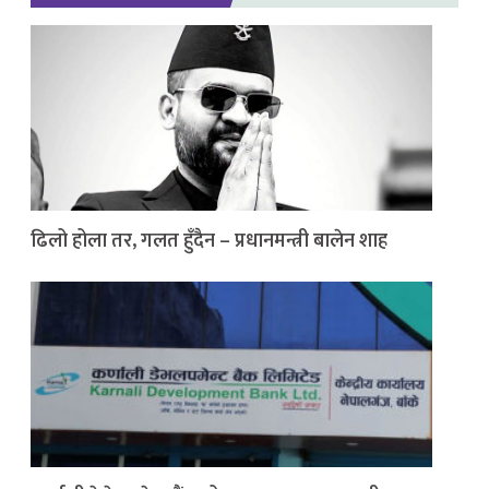
ढिलो होला तर, गलत हुँदैन – प्रधानमन्त्री बालेन शाह