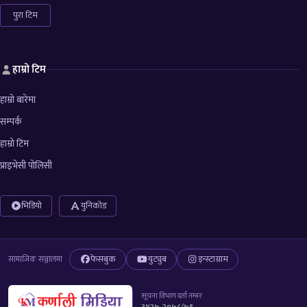
पुरा टिम
हाम्रो टिम
हाम्रो बारेमा
सम्पर्क
हाम्रो टिम
प्राइभेसी पोलिसी
भिडियो
युनिकोड
फेसबुक
युट्युब
इन्स्टाग्राम
सामाजिक सञ्जालमा
सूचना विभाग दर्ता नम्बर
३४२७-२०७८/७९