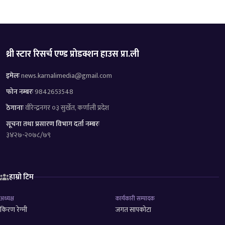
थ्री स्टार रिसर्च एण्ड प्रोडक्शन हाउस प्रा.ली
इमेलः
news.karnalimedia@gmail.com
फोन नम्बरः
9842653548
ठेगानाः
वीरेन्द्रनगर ०३ सुर्खेत, कर्णाली प्रदेश
सूचना तथा प्रसारण विभाग दर्ता नम्बरः
३४२७-२०७८/७९
हाम्रो टिम
अध्यक्ष
कार्यकारी सम्पादक
किरण रेग्मी
जगत सापकोटा