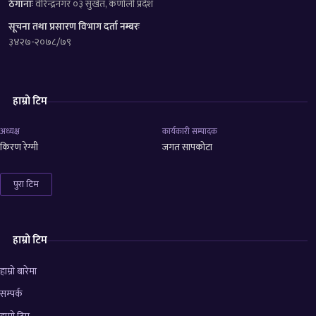
ठेगानाः
वीरेन्द्रनगर ०३ सुर्खेत, कर्णाली प्रदेश
सूचना तथा प्रसारण विभाग दर्ता नम्बरः
३४२७-२०७८/७९
हाम्रो टिम
अध्यक्ष
कार्यकारी सम्पादक
किरण रेग्मी
जगत सापकोटा
पुरा टिम
हाम्रो टिम
हाम्रो बारेमा
सम्पर्क