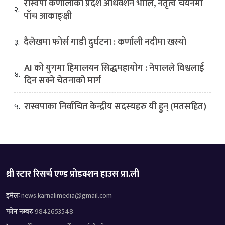
रास्वपा कर्णालीको प्रदेश अधिवेशन भोलि, नेतृत्व चयनमा
२.
पाँच आकाङ्क्षी
दैलेखमा फोर्स गाडी दुर्घटना : कर्णाली नदीमा खस्यो
३.
AI को युगमा हिमालयन सिद्धमहायोग : नेपालले विश्वलाई
४.
दिन सक्ने चेतनाको मार्ग
रास्वपाका निर्वाचित केन्द्रीय सदस्यहरु यी हुन् (मतसहित)
५.
थ्री स्टार रिसर्च एण्ड प्रोडक्शन हाउस प्रा.ली
इमेलः
news.karnalimedia@gmail.com
फोन नम्बरः
9842653548