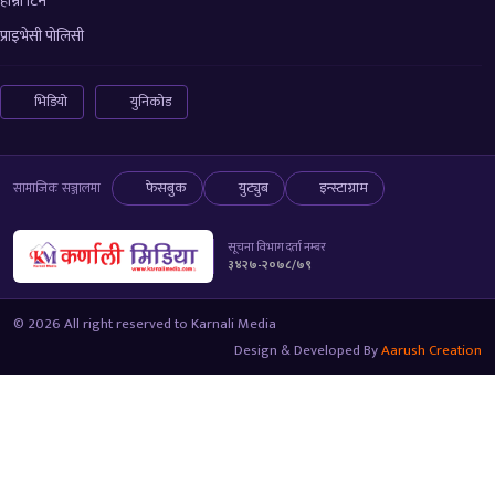
हाम्रो टिम
प्राइभेसी पोलिसी
भिडियो
युनिकोड
फेसबुक
युट्युब
इन्स्टाग्राम
सामाजिक सञ्जालमा
सूचना विभाग दर्ता नम्बर
३४२७-२०७८/७९
© 2026 All right reserved to Karnali Media
Design & Developed By
Aarush Creation