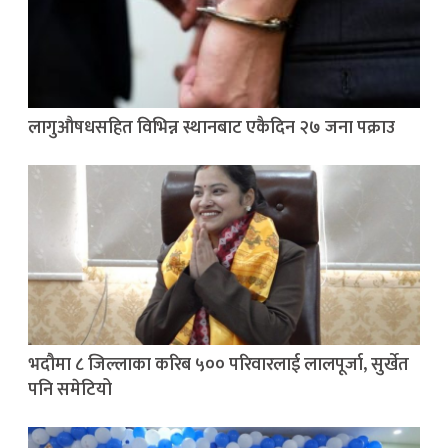
लागुऔषधसहित विभिन्न स्थानबाट एकैदिन २७ जना पक्राउ
भदौमा ८ जिल्लाका करिब ५०० परिवारलाई लालपूर्जा, सुर्खेत
पनि समेटियो