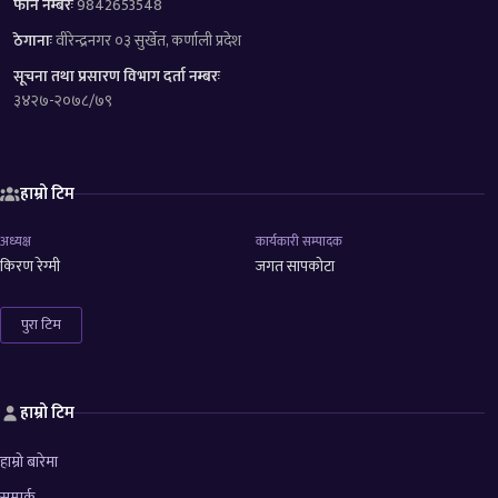
फोन नम्बरः
9842653548
ठेगानाः
वीरेन्द्रनगर ०३ सुर्खेत, कर्णाली प्रदेश
सूचना तथा प्रसारण विभाग दर्ता नम्बरः
३४२७-२०७८/७९
हाम्रो टिम
अध्यक्ष
कार्यकारी सम्पादक
किरण रेग्मी
जगत सापकोटा
पुरा टिम
हाम्रो टिम
हाम्रो बारेमा
सम्पर्क