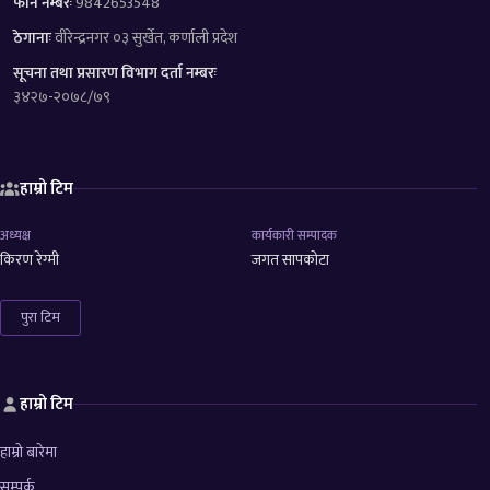
फोन नम्बरः
9842653548
ठेगानाः
वीरेन्द्रनगर ०३ सुर्खेत, कर्णाली प्रदेश
सूचना तथा प्रसारण विभाग दर्ता नम्बरः
३४२७-२०७८/७९
हाम्रो टिम
अध्यक्ष
कार्यकारी सम्पादक
किरण रेग्मी
जगत सापकोटा
पुरा टिम
हाम्रो टिम
हाम्रो बारेमा
सम्पर्क