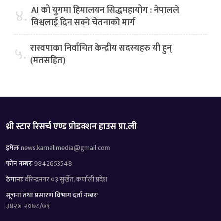
AI को युगमा हिमालयन सिद्धमहायोग : नेपालले
४.
विश्वलाई दिन सक्ने चेतनाको मार्ग
रास्वपाका निर्वाचित केन्द्रीय सदस्यहरु यी हुन्
५.
(मतसहित)
थ्री स्टार रिसर्च एण्ड प्रोडक्शन हाउस प्रा.ली
इमेलः
news.karnalimedia@gmail.com
फोन नम्बरः
9842653548
ठेगानाः
वीरेन्द्रनगर ०३ सुर्खेत, कर्णाली प्रदेश
सूचना तथा प्रसारण विभाग दर्ता नम्बरः
३४२७-२०७८/७९