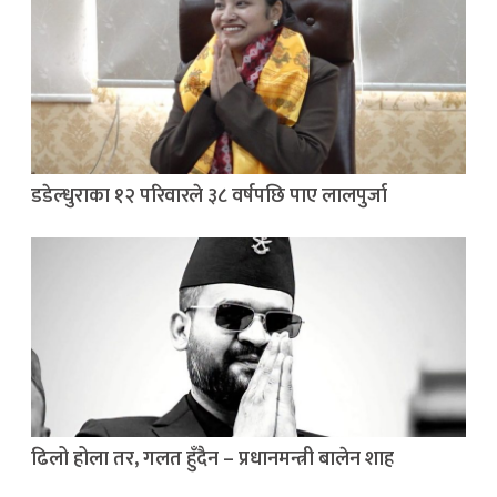
डडेल्धुराका १२ परिवारले ३८ वर्षपछि पाए लालपुर्जा
ढिलो होला तर, गलत हुँदैन – प्रधानमन्त्री बालेन शाह