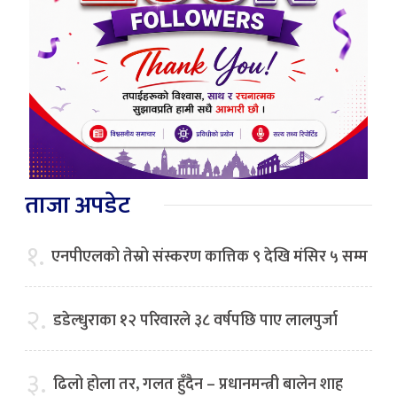
ताजा अपडेट
१.
एनपीएलको तेस्रो संस्करण कात्तिक ९ देखि मंसिर ५ सम्म
२.
डडेल्धुराका १२ परिवारले ३८ वर्षपछि पाए लालपुर्जा
३.
ढिलो होला तर, गलत हुँदैन – प्रधानमन्त्री बालेन शाह