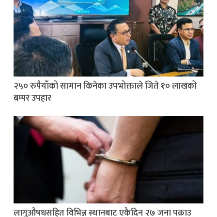
२५० रुपैयाँको सामान किनेका उपभोक्ताले जिते १० लाखको
बम्पर उपहार
लागुऔषधसहित विभिन्न स्थानबाट एकैदिन २७ जना पक्राउ