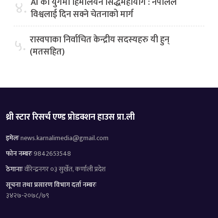
AI को युगमा हिमालयन सिद्धमहायोग : नेपालले
४.
विश्वलाई दिन सक्ने चेतनाको मार्ग
रास्वपाका निर्वाचित केन्द्रीय सदस्यहरु यी हुन्
५.
(मतसहित)
थ्री स्टार रिसर्च एण्ड प्रोडक्शन हाउस प्रा.ली
इमेलः
news.karnalimedia@gmail.com
फोन नम्बरः
9842653548
ठेगानाः
वीरेन्द्रनगर ०३ सुर्खेत, कर्णाली प्रदेश
सूचना तथा प्रसारण विभाग दर्ता नम्बरः
३४२७-२०७८/७९