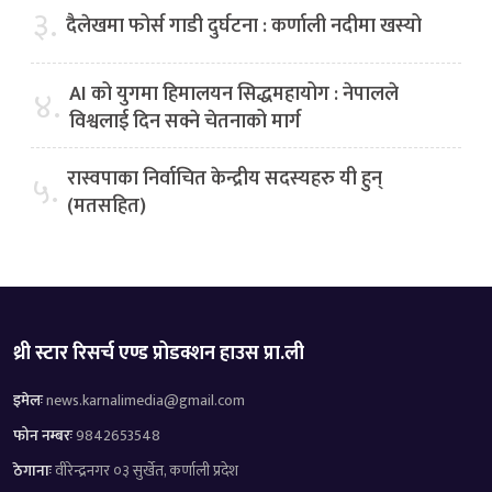
३.
दैलेखमा फोर्स गाडी दुर्घटना : कर्णाली नदीमा खस्यो
AI को युगमा हिमालयन सिद्धमहायोग : नेपालले
४.
विश्वलाई दिन सक्ने चेतनाको मार्ग
रास्वपाका निर्वाचित केन्द्रीय सदस्यहरु यी हुन्
५.
(मतसहित)
थ्री स्टार रिसर्च एण्ड प्रोडक्शन हाउस प्रा.ली
इमेलः
news.karnalimedia@gmail.com
फोन नम्बरः
9842653548
ठेगानाः
वीरेन्द्रनगर ०३ सुर्खेत, कर्णाली प्रदेश