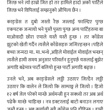
जित्छ भने त्यो हाम्रो जित हो तर हामिले हार्दा अर्को पार्टिले
जित्छ भने विपिलाई सम्झनुको औचित्य छैन ।
काङ्ग्रेस त दुबो जस्तो रैछ जस्लाई फाल्दिए पुग्छ
एकपटक जन्मायो भने पुस्तै पुस्ता पुग्छ अन्य पार्टिहरुमा बा
माओवादी छोरा एमाले यस्तै यस्तै हुन्छ । तर काँग्रेस
झुटको खेती गर्दैन त्यसैले काँग्रेसहरु जन्मिरहन्छन ।पहिले
बच्चा जन्मदा मा.. मा..भन्थे ,अहिले मोवाईल मोवाईल भन्छन्
त्यसैले हामी समय अनुसार परिवर्तन हुनुपर्छ यसलाई बुझेर
अगाडि बढेमात्र पार्टी बलियो हुन्छ पार्टी अगाडि बढ्छ ।
उनले भने, अब काङ्ग्रेसले लठ्ठी उठाएर जित्दैन लठ्ठी
उठाएर कि वालेन ले जित्यो कि साम्पाङ्ग ले जित्यो । हिजो
१२ बर्ष जेल परेको मान्छे अर्थमन्त्री हुन सक्थ्यो तर अब अर्थ
पढेकै मान्छे चाहिन्छ । नत्र डक्टरलाई बाटो बनाउन लगाए
जस्तै हुन्छ । अब कर्णाली सङ्गै काँग्रेस पनि डौडिन्छ । हामी