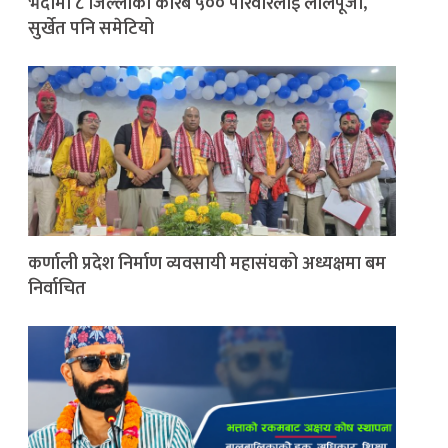
भदौमा ८ जिल्लाका करिब ५०० परिवारलाई लालपूर्जा,
सुर्खेत पनि समेटियो
कर्णाली प्रदेश निर्माण व्यवसायी महासंघको अध्यक्षमा बम
निर्वाचित