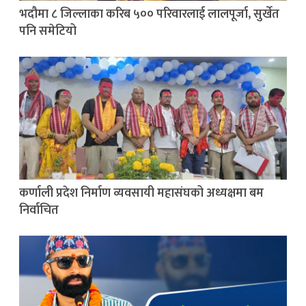
भदौमा ८ जिल्लाका करिब ५०० परिवारलाई लालपूर्जा, सुर्खेत
पनि समेटियो
कर्णाली प्रदेश निर्माण व्यवसायी महासंघको अध्यक्षमा बम
निर्वाचित