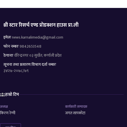
थ्री स्टार रिसर्च एण्ड प्रोडक्शन हाउस प्रा.ली
इमेलः
news.karnalimedia@gmail.com
फोन नम्बरः
9842653548
ठेगानाः
वीरेन्द्रनगर ०३ सुर्खेत, कर्णाली प्रदेश
सूचना तथा प्रसारण विभाग दर्ता नम्बरः
३४२७-२०७८/७९
हाम्रो टिम
अध्यक्ष
कार्यकारी सम्पादक
किरण रेग्मी
जगत सापकोटा