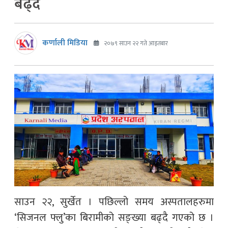
बढ्दै
कर्णाली मिडिया
२०७९ साउन २२ गते आइतबार
साउन २२, सुर्खेत । पछिल्लो समय अस्पतालहरुमा
‘सिजनल फ्लु’का बिरामीको सङ्ख्या बढ्दै गएको छ ।