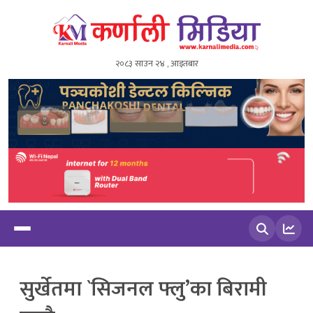
२०८३ साउन २४ , आइतबार
खोज्नुहोस
सुर्खेतमा `सिजनल फ्लु’का बिरामी