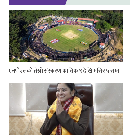
एनपीएलको तेस्रो संस्करण कात्तिक ९ देखि मंसिर ५ सम्म