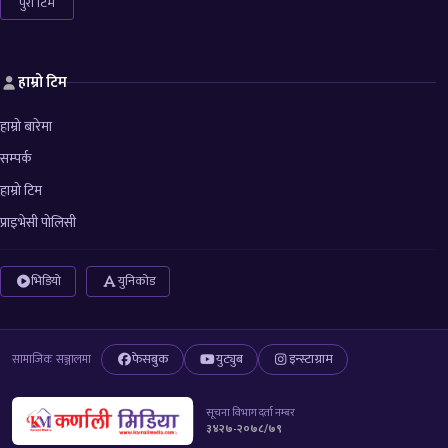
पुरा टिम
हाम्रो टिम
हाम्रो बारेमा
सम्पर्क
हाम्रो टिम
प्राइभेसी पोलिसी
भिडियो
युनिकोड
फेसबुक
युट्युब
इन्स्टाग्राम
सामाजिक सञ्जालमा
सूचना विभाग दर्ता नम्बर
३४२७-२०७८/७९