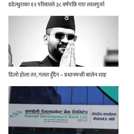
डडेल्धुराका १२ परिवारले ३८ वर्षपछि पाए लालपुर्जा
ढिलो होला तर, गलत हुँदैन – प्रधानमन्त्री बालेन शाह