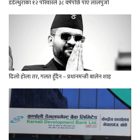
डडेल्धुराका १२ परिवारले ३८ वर्षपछि पाए लालपुर्जा
ढिलो होला तर, गलत हुँदैन – प्रधानमन्त्री बालेन शाह