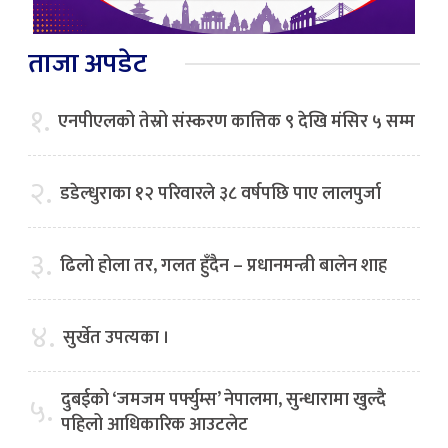
ताजा अपडेट
१.
एनपीएलको तेस्रो संस्करण कात्तिक ९ देखि मंसिर ५ सम्म
२.
डडेल्धुराका १२ परिवारले ३८ वर्षपछि पाए लालपुर्जा
३.
ढिलो होला तर, गलत हुँदैन – प्रधानमन्त्री बालेन शाह
४.
सुर्खेत उपत्यका ।
दुबईको ‘जमजम पर्फ्युम्स’ नेपालमा, सुन्धारामा खुल्दै
५.
पहिलो आधिकारिक आउटलेट