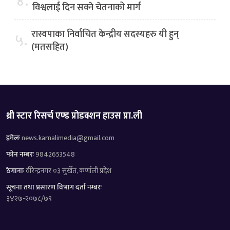
४.
विश्वलाई दिन सक्ने चेतनाको मार्ग
रास्वपाका निर्वाचित केन्द्रीय सदस्यहरु यी हुन्
५.
(मतसहित)
थ्री स्टार रिसर्च एण्ड प्रोडक्शन हाउस प्रा.ली
इमेलः
news.karnalimedia@gmail.com
फोन नम्बरः
9842653548
ठेगानाः
वीरेन्द्रनगर ०३ सुर्खेत, कर्णाली प्रदेश
सूचना तथा प्रसारण विभाग दर्ता नम्बरः
३४२७-२०७८/७९