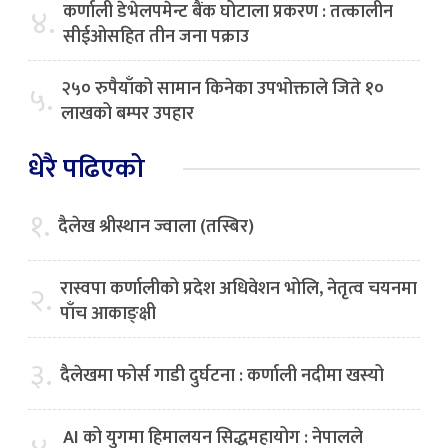
कर्णाली डेभेलपमेन्ट बैंक घोटाला प्रकरण : तत्कालीन
४.
सीईओसहित तीन जना पक्राउ
२५० रुपैयाँको सामान किनेका उपभोक्ताले जिते १०
५.
लाखको बम्पर उपहार
धेरै पढिएको
१.
दैलेख श्रीस्थान ज्वाला (तस्बिर)
रास्वपा कर्णालीको प्रदेश अधिवेशन भोलि, नेतृत्व चयनमा
२.
पाँच आकाङ्क्षी
३.
दैलेखमा फोर्स गाडी दुर्घटना : कर्णाली नदीमा खस्यो
AI को युगमा हिमालयन सिद्धमहायोग : नेपालले