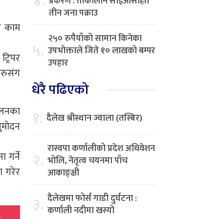
४.
प्रकरण : तत्कालीन सीईओसहित
तीन जना पक्राउ
री काम
२५० रुपैयाँको सामान किनेका
५.
उपभोक्ताले जिते १० लाखको बम्पर
ट्रिपर
उपहार
हरुसंग
धेरै पढिएको
चालनका
१.
दैलेख श्रीस्थान ज्वाला (तस्बिर)
ुमोदन
रास्वपा कर्णालीको प्रदेश अधिवेशन
 गर्ने
२.
भोलि, नेतृत्व चयनमा पाँच
ा गरेर
आकाङ्क्षी
दैलेखमा फोर्स गाडी दुर्घटना :
३.
कर्णाली नदीमा खस्यो