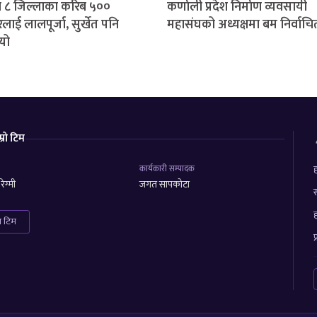
 ८ जिल्लाका करिब ५००
कर्णाली प्रदेश निर्माण व्यवसायी
लाई लालपूर्जा, सुर्खेत पनि
महासंघको अध्यक्षमा बम निर्वाचि
यो
म्रो टिम
कार्यकारी सम्पादक
ह
ेग्मी
जगत सापकोटा
स
ह
रा टिम
प