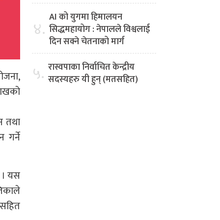
AI को युगमा हिमालयन
४.
सिद्धमहायोग : नेपालले विश्वलाई
दिन सक्ने चेतनाको मार्ग
रास्वपाका निर्वाचित केन्द्रीय
५.
योजना,
सदस्यहरु यी हुन् (मतसहित)
 लाखको
मन तथा
 गर्ने
छ । यस
िकाले
ा सहित