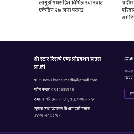
लागुऔषधसहित विभिन्न स्थानबाट
भदौमा
एकैदिन २७ जना पक्राउ
परिवार
समेटि
थ्री स्टार रिसर्च एण्ड प्रोडक्शन हाउस
हा
प्रा.ली
अध्यक्ष
किरण र
इमेलः
news.karnalimedia@gmail.com
फोन नम्बरः
9842653548
पु
ठेगानाः
वीरेन्द्रनगर ०३ सुर्खेत, कर्णाली प्रदेश
सूचना तथा प्रसारण विभाग दर्ता नम्बरः
३४२७-२०७८/७९