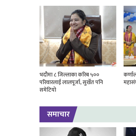
भदौमा ८ जिल्लाका करिब ५००
कर्णाल
परिवारलाई लालपूर्जा, सुर्खेत पनि
महासं
समेटियो
समाचार