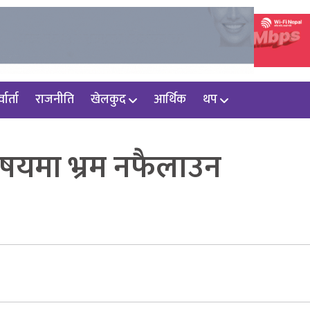
वार्ता
राजनीति
खेलकुद
आर्थिक
थप
विषयमा भ्रम नफैलाउन