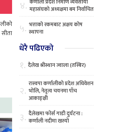
कर्णाली प्रदेश निर्माण व्यवसायी
४.
महासंघको अध्यक्षमा बम निर्वाचित
वलीको
भत्ताको रकमबाट अक्षय कोष
५.
स्थापना
ष सीता
धेरै पढिएको
१.
दैलेख श्रीस्थान ज्वाला (तस्बिर)
रास्वपा कर्णालीको प्रदेश अधिवेशन
२.
भोलि, नेतृत्व चयनमा पाँच
आकाङ्क्षी
दैलेखमा फोर्स गाडी दुर्घटना :
३.
कर्णाली नदीमा खस्यो