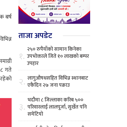
क बर्ष
ताजा अपडेट
िभिन्न
२५० रुपैयाँको सामान किनेका
१.
उपभोक्ताले जिते १० लाखको बम्पर
माग्री
उपहार
२८ गते
 रहेको
लागुऔषधसहित विभिन्न स्थानबाट
२.
एकैदिन २७ जना पक्राउ
भदौमा ८ जिल्लाका करिब ५००
३.
परिवारलाई लालपूर्जा, सुर्खेत पनि
समेटियो