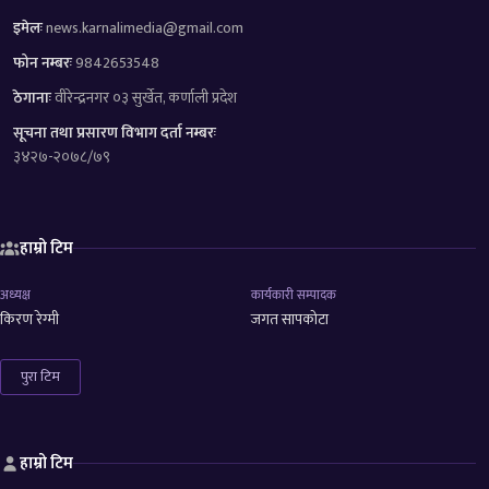
इमेलः
news.karnalimedia@gmail.com
फोन नम्बरः
9842653548
ठेगानाः
वीरेन्द्रनगर ०३ सुर्खेत, कर्णाली प्रदेश
सूचना तथा प्रसारण विभाग दर्ता नम्बरः
३४२७-२०७८/७९
हाम्रो टिम
अध्यक्ष
कार्यकारी सम्पादक
किरण रेग्मी
जगत सापकोटा
पुरा टिम
हाम्रो टिम