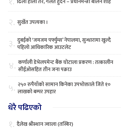
१.
ढिलो होला तर, गलत हुँदैन – प्रधानमन्त्री बालेन शाह
२.
सुर्खेत उपत्यका ।
दुबईको ‘जमजम पर्फ्युम्स’ नेपालमा, सुन्धारामा खुल्दै
३.
पहिलो आधिकारिक आउटलेट
कर्णाली डेभेलपमेन्ट बैंक घोटाला प्रकरण : तत्कालीन
४.
सीईओसहित तीन जना पक्राउ
२५० रुपैयाँको सामान किनेका उपभोक्ताले जिते १०
५.
लाखको बम्पर उपहार
धेरै पढिएको
१.
दैलेख श्रीस्थान ज्वाला (तस्बिर)