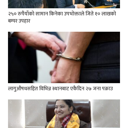
२५० रुपैयाँको सामान किनेका उपभोक्ताले जिते १० लाखको
बम्पर उपहार
लागुऔषधसहित विभिन्न स्थानबाट एकैदिन २७ जना पक्राउ