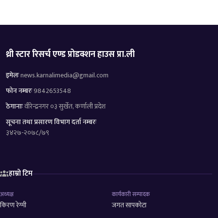
थ्री स्टार रिसर्च एण्ड प्रोडक्शन हाउस प्रा.ली
इमेलः
news.karnalimedia@gmail.com
फोन नम्बरः
9842653548
ठेगानाः
वीरेन्द्रनगर ०३ सुर्खेत, कर्णाली प्रदेश
सूचना तथा प्रसारण विभाग दर्ता नम्बरः
३४२७-२०७८/७९
हाम्रो टिम
अध्यक्ष
कार्यकारी सम्पादक
किरण रेग्मी
जगत सापकोटा