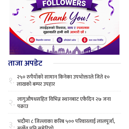
ताजा अपडेट
२५० रुपैयाँको सामान किनेका उपभोक्ताले जिते १०
१.
लाखको बम्पर उपहार
लागुऔषधसहित विभिन्न स्थानबाट एकैदिन २७ जना
२.
पक्राउ
भदौमा ८ जिल्लाका करिब ५०० परिवारलाई लालपूर्जा,
३.
सुर्खेत पनि समेटियो