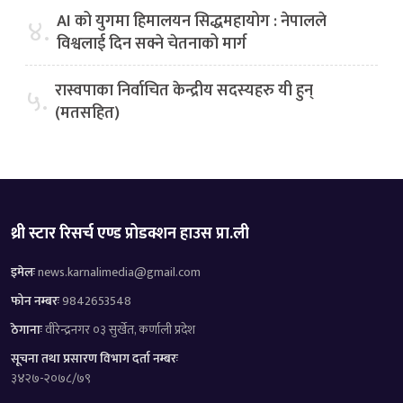
AI को युगमा हिमालयन सिद्धमहायोग : नेपालले
४.
विश्वलाई दिन सक्ने चेतनाको मार्ग
रास्वपाका निर्वाचित केन्द्रीय सदस्यहरु यी हुन्
५.
(मतसहित)
थ्री स्टार रिसर्च एण्ड प्रोडक्शन हाउस प्रा.ली
इमेलः
news.karnalimedia@gmail.com
फोन नम्बरः
9842653548
ठेगानाः
वीरेन्द्रनगर ०३ सुर्खेत, कर्णाली प्रदेश
सूचना तथा प्रसारण विभाग दर्ता नम्बरः
३४२७-२०७८/७९