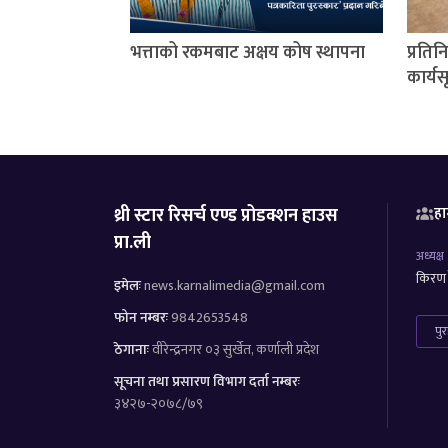
भत्ताको रकमबाट अक्षय कोष स्थापना
प्रति
कार्यस
थ्री स्टार रिसर्च एण्ड प्रोडक्शन हाउस
हा
प्रा.ली
अध्यक्ष
किरण र
इमेलः
news.karnalimedia@gmail.com
फोन नम्बरः
9842653548
पु
ठेगानाः
वीरेन्द्रनगर ०३ सुर्खेत, कर्णाली प्रदेश
सूचना तथा प्रसारण विभाग दर्ता नम्बरः
३४२७-२०७८/७९