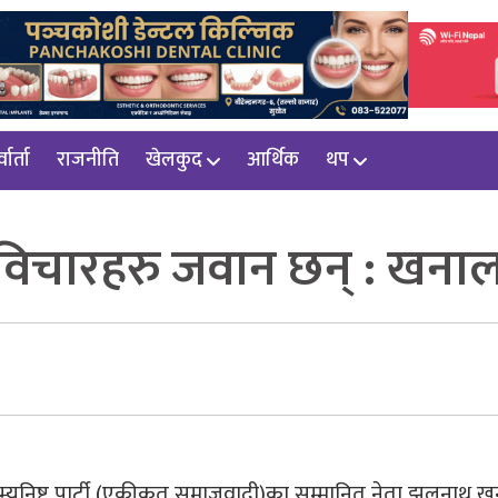
वार्ता
राजनीति
खेलकुद
आर्थिक
थप
 विचारहरु जवान छन् : खना
पाल कम्युनिष्ट पार्टी (एकीकृत समाजवादी)का सम्मानित नेता झलनाथ 