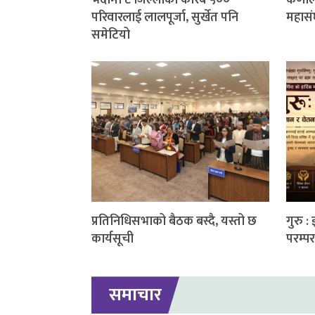
भदौमा ८ जिल्लाका करिब ५००
कर्णाल
परिवारलाई लालपूर्जा, सुर्खेत पनि
महासं
समेटियो
प्रतिनिधिसभाको बैठक बस्दै, यस्तो छ
गुरु :
कार्यसूची
परम्पर
समाचार