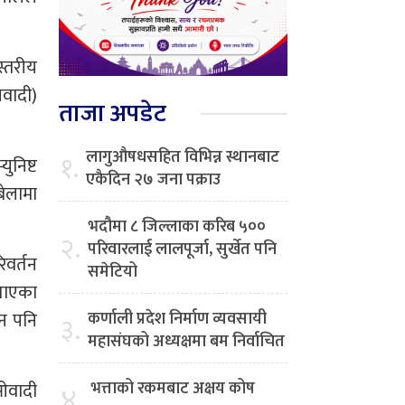
स्तरीय
जवादी)
ताजा अपडेट
लागुऔषधसहित विभिन्न स्थानबाट
१.
ुनिष्ट
एकैदिन २७ जना पक्राउ
बेलामा
भदौमा ८ जिल्लाका करिब ५००
२.
परिवारलाई लालपूर्जा, सुर्खेत पनि
िवर्तन
समेटियो
बताएका
िन पनि
कर्णाली प्रदेश निर्माण व्यवसायी
३.
महासंघको अध्यक्षमा बम निर्वाचित
भत्ताको रकमबाट अक्षय कोष
ाओवादी
४.