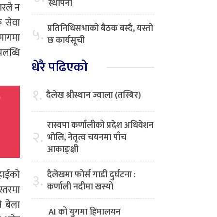
स्थापना
ारले न
क सेवा
प्रतिनिधिसभाको बैठक बस्दै, यस्तो
५.
िमागमा
छ कार्यसूची
पलब्धि
धेरै पढिएको
१.
दैलेख श्रीस्थान ज्वाला (तस्बिर)
रास्वपा कर्णालीको प्रदेश अधिवेशन
२.
भोलि, नेतृत्व चयनमा पाँच
आकाङ्क्षी
हाईको
दैलेखमा फोर्स गाडी दुर्घटना :
३.
कर्णाली नदीमा खस्यो
स्तरमा
े बेला
AI को युगमा हिमालयन