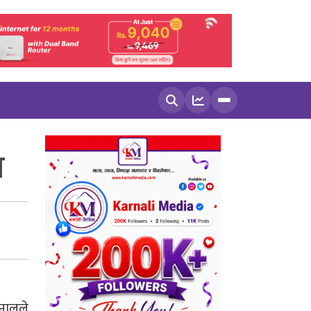
खोज्नुहोस
ल
खनालले