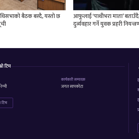
निधिसभाको बैठक बस्दै, यस्तो छ
आफूलाई ‘पाथीभरा माता’ बताउँदै
ूची
दुर्व्यवहार गर्ने युवक प्रहरी नियन्त्
म्रो टिम
कार्यकारी सम्पादक
ह
ेग्मी
जगत सापकोटा
स
ह
रा टिम
प