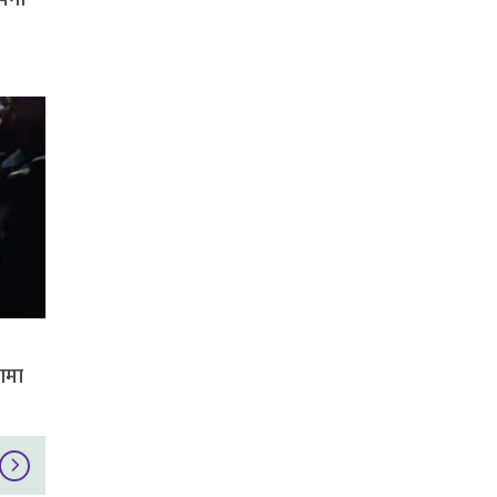
ापना
रणमा