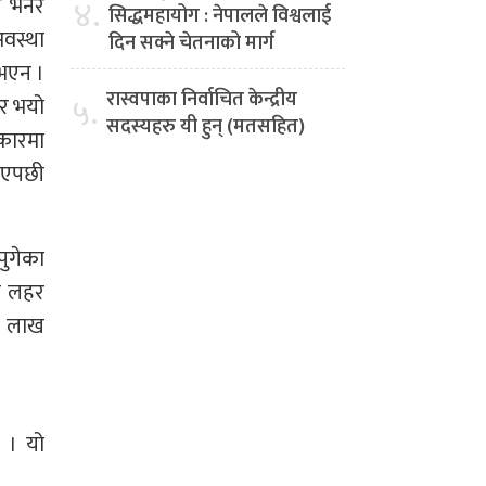
े भनेर
४.
सिद्धमहायोग : नेपालले विश्वलाई
अवस्था
दिन सक्ने चेतनाको मार्ग
 भएन ।
रास्वपाका निर्वाचित केन्द्रीय
५.
ार भयो
सदस्यहरु यी हुन् (मतसहित)
रकारमा
 भएपछी
पुगेका
को लहर
-६ लाख
छ । यो