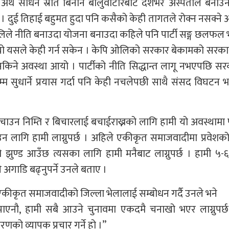
अर्थ साधन स्रोत बिनानै बालुवाटारबाट देशभर अस्पताल बनाउन
 हो । दुई तिहाई बहुमत हुदा पनि कसैको केही तागतले रोक्न नसक्ने 
लिले नीति बनाउदा योजना बनाउदा कहिले पनि पार्टी सङ्ग छलफल
ि आयो यसले केही गर्न सकेन । केपि ओलिको सरकार बेकामको सरक
किने अवस्था आयो । पार्टीको नीति सिद्धान्त लागू नभएपछि स
सम्म सुधार्ने प्रयास गर्दा पनि केही नचलेपछी साथै संसद विघटन
ाई बचाउन निम्ति र बिचारलाई बचाईराख्नको लागि हामी यो अवस्थामा 
न लागि हामी लाग्नुपर्छ । अहिले एकीकृत समाजवादीमा प्रवेश
ाको झुण्ड आउँछ त्यसका लागि हामी मनैबाट लाग्नुपर्छ । हामी ५
 अगाडि बढ्नुपर्ने उनले बताए ।
कीकृत समाजवादीको जिल्ला भेलालाई सम्बोधन गर्दै उनले भने
ा पाएनौ, हामी सबै आउने चुनावमा एकदमै चनाखो भएर लाग्नुपर्
ारणको व्यापक प्रचार गर्ने हो ।”