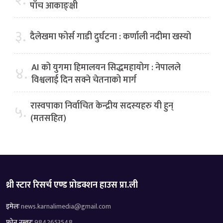
पाँच आकाङ्क्षी
३.
दैलेखमा फोर्स गाडी दुर्घटना : कर्णाली नदीमा खस्यो
AI को युगमा हिमालयन सिद्धमहायोग : नेपालले
४.
विश्वलाई दिन सक्ने चेतनाको मार्ग
रास्वपाका निर्वाचित केन्द्रीय सदस्यहरु यी हुन्
५.
(मतसहित)
थ्री स्टार रिसर्च एण्ड प्रोडक्शन हाउस प्रा.ली
इमेलः
news.karnalimedia@gmail.com
फोन नम्बरः
9842653548