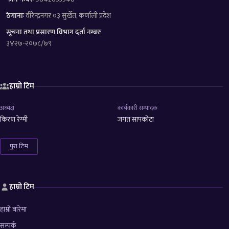
ठेगानाः
वीरेन्द्रनगर ०३ सुर्खेत, कर्णाली प्रदेश
सूचना तथा प्रसारण विभाग दर्ता नम्बरः
३४२७-२०७८/७९
हाम्रो टिम
अध्यक्ष
कार्यकारी सम्पादक
किरण रेग्मी
जगत सापकोटा
पुरा टिम
हाम्रो टिम
हाम्रो बारेमा
सम्पर्क