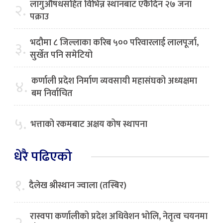
लागुऔषधसहित विभिन्न स्थानबाट एकैदिन २७ जना
२.
पक्राउ
भदौमा ८ जिल्लाका करिब ५०० परिवारलाई लालपूर्जा,
३.
सुर्खेत पनि समेटियो
कर्णाली प्रदेश निर्माण व्यवसायी महासंघको अध्यक्षमा
४.
बम निर्वाचित
५.
भत्ताको रकमबाट अक्षय कोष स्थापना
धेरै पढिएको
१.
दैलेख श्रीस्थान ज्वाला (तस्बिर)
रास्वपा कर्णालीको प्रदेश अधिवेशन भोलि, नेतृत्व चयनमा
२.