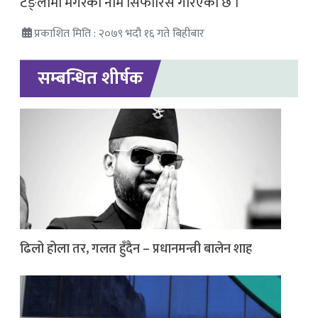
टङ्लामी मगरको नाम सिफारिस गरिएको छ ।
प्रकाशित मिति : २०७९ भदौ १६ गते बिहीबार
सम्बन्धित शीर्षक
ढिलो होला तर, गलत हुँदैन – प्रधानमन्त्री बालेन शाह