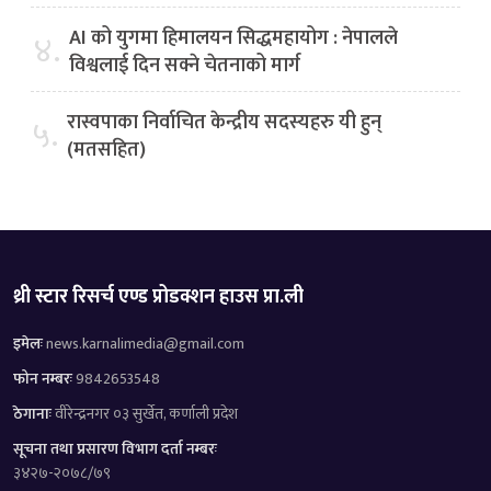
AI को युगमा हिमालयन सिद्धमहायोग : नेपालले
४.
विश्वलाई दिन सक्ने चेतनाको मार्ग
रास्वपाका निर्वाचित केन्द्रीय सदस्यहरु यी हुन्
५.
(मतसहित)
थ्री स्टार रिसर्च एण्ड प्रोडक्शन हाउस प्रा.ली
इमेलः
news.karnalimedia@gmail.com
फोन नम्बरः
9842653548
ठेगानाः
वीरेन्द्रनगर ०३ सुर्खेत, कर्णाली प्रदेश
सूचना तथा प्रसारण विभाग दर्ता नम्बरः
३४२७-२०७८/७९