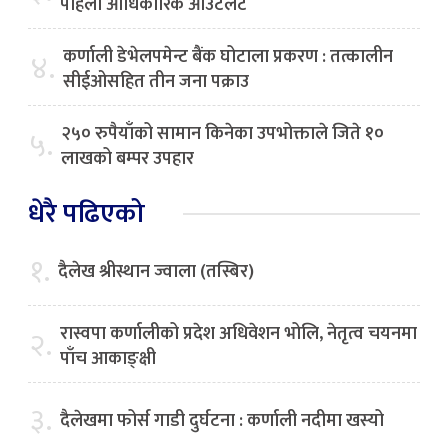
पहिलो आधिकारिक आउटलेट
कर्णाली डेभेलपमेन्ट बैंक घोटाला प्रकरण : तत्कालीन
४.
सीईओसहित तीन जना पक्राउ
२५० रुपैयाँको सामान किनेका उपभोक्ताले जिते १०
५.
लाखको बम्पर उपहार
धेरै पढिएको
१.
दैलेख श्रीस्थान ज्वाला (तस्बिर)
रास्वपा कर्णालीको प्रदेश अधिवेशन भोलि, नेतृत्व चयनमा
२.
पाँच आकाङ्क्षी
३.
दैलेखमा फोर्स गाडी दुर्घटना : कर्णाली नदीमा खस्यो