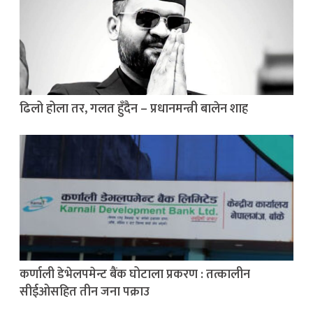
ढिलो होला तर, गलत हुँदैन – प्रधानमन्त्री बालेन शाह
कर्णाली डेभेलपमेन्ट बैंक घोटाला प्रकरण : तत्कालीन
सीईओसहित तीन जना पक्राउ