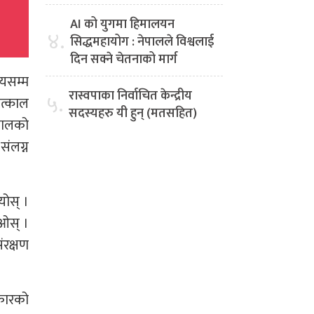
AI को युगमा हिमालयन
४.
सिद्धमहायोग : नेपालले विश्वलाई
दिन सक्ने चेतनाको मार्ग
यसम्म
रास्वपाका निर्वाचित केन्द्रीय
५.
तत्काल
सदस्यहरु यी हुन् (मतसहित)
पालको
संलग्न
योस् ।
ओस् ।
ंरक्षण
रकारको