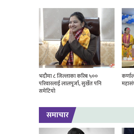
भदौमा ८ जिल्लाका करिब ५००
कर्णाल
परिवारलाई लालपूर्जा, सुर्खेत पनि
महासं
समेटियो
समाचार