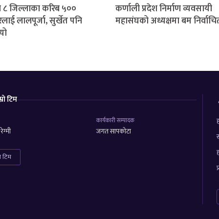
 ८ जिल्लाका करिब ५००
कर्णाली प्रदेश निर्माण व्यवसायी
लाई लालपूर्जा, सुर्खेत पनि
महासंघको अध्यक्षमा बम निर्वाचि
यो
म्रो टिम
कार्यकारी सम्पादक
ह
ेग्मी
जगत सापकोटा
स
ह
रा टिम
प