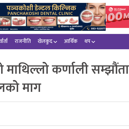
वार्ता
राजनीति
खेलकुद
आर्थिक
थप
ाथिल्लो कर्णाली सम्झौंता
ावलको माग