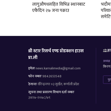
लागुऔषधसहित विभिन्न स्थानबाट
भदौमा
एकैदिन २७ जना पक्राउ
परिवार
समेटि
थ्री स्टार रिसर्च एण्ड प्रोडक्शन हाउस
हा
प्रा.ली
अध्यक्ष
किरण र
इमेलः
news.karnalimedia@gmail.com
फोन नम्बरः
9842653548
पु
ठेगानाः
वीरेन्द्रनगर ०३ सुर्खेत, कर्णाली प्रदेश
सूचना तथा प्रसारण विभाग दर्ता नम्बरः
३४२७-२०७८/७९