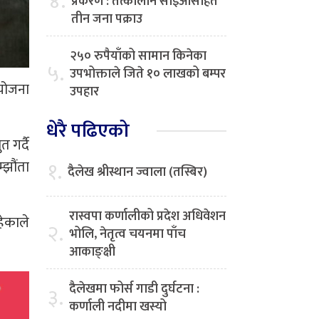
४.
प्रकरण : तत्कालीन सीईओसहित
तीन जना पक्राउ
२५० रुपैयाँको सामान किनेका
५.
उपभोक्ताले जिते १० लाखको बम्पर
आयोजना
उपहार
धेरै पढिएको
 गर्दै
१.
्झौंता
दैलेख श्रीस्थान ज्वाला (तस्बिर)
रास्वपा कर्णालीको प्रदेश अधिवेशन
हेकाले
२.
भोलि, नेतृत्व चयनमा पाँच
आकाङ्क्षी
दैलेखमा फोर्स गाडी दुर्घटना :
३.
कर्णाली नदीमा खस्यो