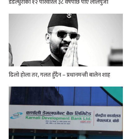
डडेल्धुराका १२ परिवारले ३८ वर्षपछि पाए लालपुर्जा
ढिलो होला तर, गलत हुँदैन – प्रधानमन्त्री बालेन शाह