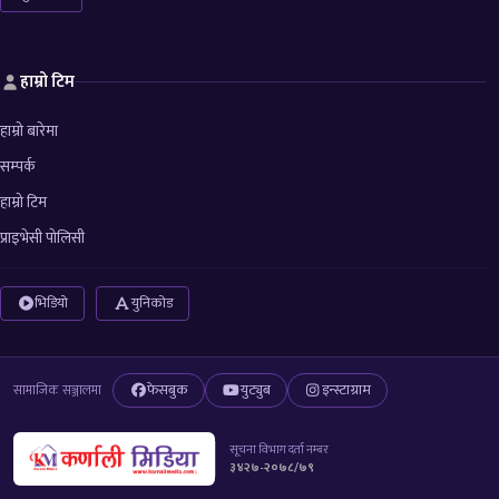
हाम्रो टिम
हाम्रो बारेमा
सम्पर्क
हाम्रो टिम
प्राइभेसी पोलिसी
भिडियो
युनिकोड
फेसबुक
युट्युब
इन्स्टाग्राम
सामाजिक सञ्जालमा
सूचना विभाग दर्ता नम्बर
३४२७-२०७८/७९