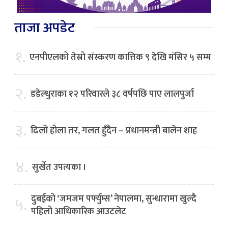
ताजा अपडेट
१.
एनपीएलको तेस्रो संस्करण कात्तिक ९ देखि मंसिर ५ सम्म
२.
डडेल्धुराका १२ परिवारले ३८ वर्षपछि पाए लालपुर्जा
३.
ढिलो होला तर, गलत हुँदैन – प्रधानमन्त्री बालेन शाह
४.
सुर्खेत उपत्यका ।
दुबईको ‘जमजम पर्फ्युम्स’ नेपालमा, सुन्धारामा खुल्दै
५.
पहिलो आधिकारिक आउटलेट