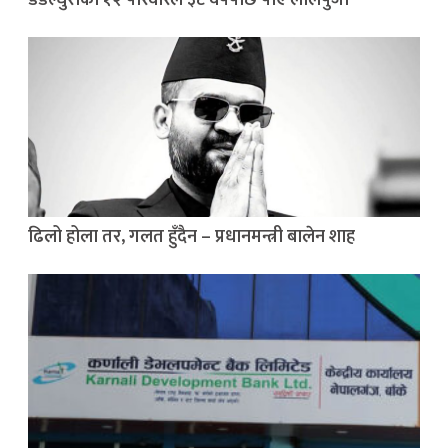
डडेल्धुराका १२ परिवारले ३८ वर्षपछि पाए लालपुर्जा
ढिलो होला तर, गलत हुँदैन – प्रधानमन्त्री बालेन शाह