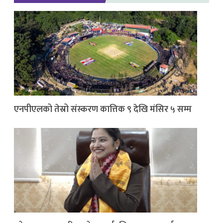
एनपीएलको तेस्रो संस्करण कात्तिक ९ देखि मंसिर ५ सम्म