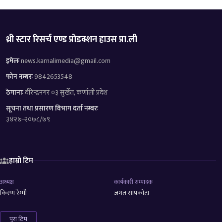
थ्री स्टार रिसर्च एण्ड प्रोडक्शन हाउस प्रा.ली
इमेलः
news.karnalimedia@gmail.com
फोन नम्बरः
9842653548
ठेगानाः
वीरेन्द्रनगर ०३ सुर्खेत, कर्णाली प्रदेश
सूचना तथा प्रसारण विभाग दर्ता नम्बरः
३४२७-२०७८/७९
हाम्रो टिम
अध्यक्ष
कार्यकारी सम्पादक
किरण रेग्मी
जगत सापकोटा
पुरा टिम