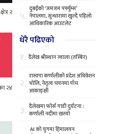
दुबईको ‘जमजम पर्फ्युम्स’
ेत्र २
५.
नेपालमा, सुन्धारामा खुल्दै पहिलो
आधिकारिक आउटलेट
धेरै पढिएको
१.
दैलेख श्रीस्थान ज्वाला (तस्बिर)
रास्वपा कर्णालीको प्रदेश अधिवेशन
२.
भोलि, नेतृत्व चयनमा पाँच
ीका २४
आकाङ्क्षी
दैलेखमा फोर्स गाडी दुर्घटना :
३.
कर्णाली नदीमा खस्यो
AI को युगमा हिमालयन