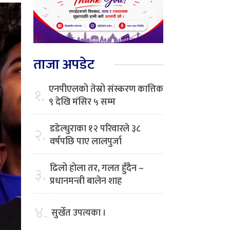
ताजा अपडेट
एनपीएलको तेस्रो संस्करण कात्तिक
१.
९ देखि मंसिर ५ सम्म
डडेल्धुराका १२ परिवारले ३८
२.
वर्षपछि पाए लालपुर्जा
ढिलो होला तर, गलत हुँदैन –
३.
प्रधानमन्त्री बालेन शाह
४.
सुर्खेत उपत्यका ।